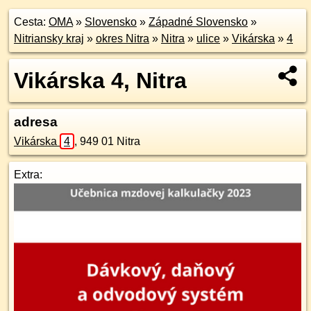
Cesta:
OMA
»
Slovensko
»
Západné Slovensko
»
Nitriansky kraj
»
okres Nitra
»
Nitra
»
ulice
»
Vikárska
»
4
Vikárska 4, Nitra
adresa
Vikárska
4
,
949 01
Nitra
Extra: