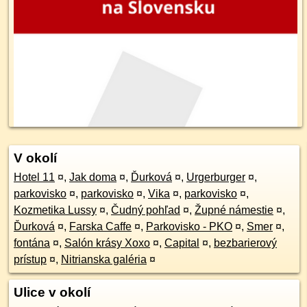
V okolí
Hotel 11
¤
,
Jak doma
¤
,
Ďurková
¤
,
Urgerburger
¤
,
parkovisko
¤
,
parkovisko
¤
,
Vika
¤
,
parkovisko
¤
,
Kozmetika Lussy
¤
,
Čudný pohľad
¤
,
Župné námestie
¤
,
Ďurková
¤
,
Farska Caffe
¤
,
Parkovisko - PKO
¤
,
Smer
¤
,
fontána
¤
,
Salón krásy Xoxo
¤
,
Capital
¤
,
bezbarierový
prístup
¤
,
Nitrianska galéria
¤
Ulice v okolí