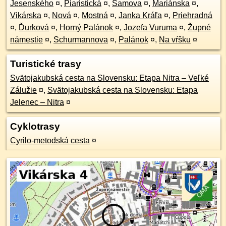
Jesenského
¤
,
Piaristická
¤
,
Samova
¤
,
Mariánska
¤
,
Vikárska
¤
,
Nová
¤
,
Mostná
¤
,
Janka Kráľa
¤
,
Priehradná
¤
,
Ďurková
¤
,
Horný Palánok
¤
,
Jozefa Vuruma
¤
,
Župné
námestie
¤
,
Schurmannova
¤
,
Palánok
¤
,
Na vŕšku
¤
Turistické trasy
Svätojakubská cesta na Slovensku: Etapa Nitra – Veľké
Zálužie
¤
,
Svätojakubská cesta na Slovensku: Etapa
Jelenec – Nitra
¤
Cyklotrasy
Cyrilo-metodská cesta
¤