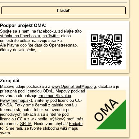
Podpor projekt OMA:
Spojte sa s nami
na facebooku
,
zdieľajte túto
stránku na Facebooku
,
na Twittri
, alebo
umiestnite odkaz na svoju stránku.
Ale hlavne doplňte dáta do Openstreetmap,
články do wikipédie, ...
Zdroj dát
Mapové údaje pochádzajú z
www.OpenStreetMap.org
, databáza je
prístupná pod licenciou
ODbL
.
Mapový podklad
vytvára a aktualizuje
Freemap Slovakia
(www.freemap.sk)
, šíriteľný pod licenciou CC-
BY-SA. Fotky sme čerpali z galérie portálu
freemap.sk, autori fotiek sú uvedení pri
jednotlivých fotkách a sú šíriteľné pod
licenciou CC a z wikipédie. Výškový profil trás
čerpáme z
SRTM
. Niečo vám chýba?
Pridajte
to
. Sme radi, že tvoríte slobodnú wiki mapu
sveta.