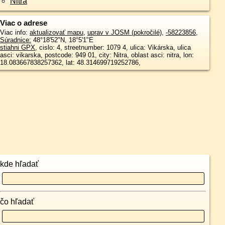
Nitra
Viac o adrese
Viac info:
aktualizovať mapu
,
uprav v JOSM (pokročilé)
,
-58223856
,
Súradnice:
48°18'52"N
,
18°5'1"E
stiahni GPX
, cislo: 4, streetnumber: 1079 4, ulica: Vikárska, ulica
asci: vikarska, postcode: 949 01, city: Nitra, oblast asci: nitra, lon:
18.083667838257362, lat: 48.314699719252786,
kde hľadať
čo hľadať