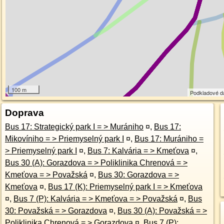
100 m
Podkladové d
Doprava
Bus 17: Strategický park I = > Murániho
¤
,
Bus 17:
Mikovíniho = > Priemyselný park I
¤
,
Bus 17: Murániho =
> Priemyselný park I
¤
,
Bus 7: Kalvária = > Kmeťova
¤
,
Bus 30 (A): Gorazdova = > Poliklinika Chrenová = >
Kmeťova = > Považská
¤
,
Bus 30: Gorazdova = >
Kmeťova
¤
,
Bus 17 (K): Priemyselný park I = > Kmeťova
¤
,
Bus 7 (P): Kalvária = > Kmeťova = > Považská
¤
,
Bus
30: Považská = > Gorazdova
¤
,
Bus 30 (A): Považská = >
Poliklinika Chrenová = > Gorazdova
¤
,
Bus 7 (P):