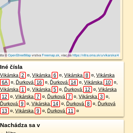
áta ©
OpenStreetMap
vrstva
Freemap.sk
, viac na
https://nitra.oma.sk/u/vikarska/4
Iné čísla
Vikárska
2
¤
,
Vikárska
6
¤
,
Vikárska
8
¤
,
Vikárska
6A
¤
,
Ďurková
16
¤
,
Ďurková
14
¤
,
Vikárska
10
¤
,
Vikárska
1
¤
,
Vikárska
5
¤
,
Ďurková
12
¤
,
Vikárska
12
¤
,
Vikárska
7
¤
,
Ďurková
7
¤
,
Vikárska
3
¤
,
Ďurková
9
¤
,
Vikárska
14
¤
,
Ďurková
8
¤
,
Ďurková
13
¤
,
Vikárska
9
¤
,
Ďurková
11
¤
Nachádza sa v