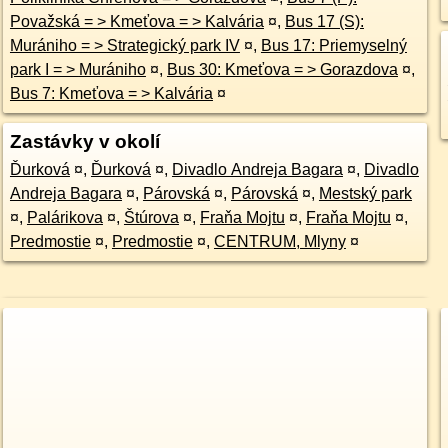
Považská = > Kmeťova = > Kalvária
¤
,
Bus 17 (S):
Murániho = > Strategický park IV
¤
,
Bus 17: Priemyselný
park I = > Murániho
¤
,
Bus 30: Kmeťova = > Gorazdova
¤
,
Bus 7: Kmeťova = > Kalvária
¤
Zastávky v okolí
Ďurková
¤
,
Ďurková
¤
,
Divadlo Andreja Bagara
¤
,
Divadlo
Andreja Bagara
¤
,
Párovská
¤
,
Párovská
¤
,
Mestský park
¤
,
Palárikova
¤
,
Štúrova
¤
,
Fraňa Mojtu
¤
,
Fraňa Mojtu
¤
,
Predmostie
¤
,
Predmostie
¤
,
CENTRUM, Mlyny
¤