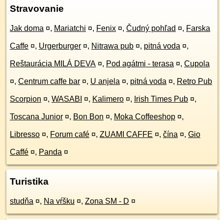
Stravovanie
Jak doma
¤
,
Mariatchi
¤
,
Fenix
¤
,
Čudný pohľad
¤
,
Farska
Caffe
¤
,
Urgerburger
¤
,
Nitrawa pub
¤
,
pitná voda
¤
,
Reštaurácia MILÁ DEVA
¤
,
Pod agátmi - terasa
¤
,
Cupola
¤
,
Centrum caffe bar
¤
,
U anjela
¤
,
pitná voda
¤
,
Retro Pub
Scorpion
¤
,
WASABI
¤
,
Kalimero
¤
,
Irish Times Pub
¤
,
Toscana Junior
¤
,
Bon Bon
¤
,
Moka Coffeeshop
¤
,
Libresso
¤
,
Forum café
¤
,
ZUAMI CAFFE
¤
,
čína
¤
,
Gio
Caffé
¤
,
Panda
¤
Turistika
studňa
¤
,
Na vŕšku
¤
,
Zona SM - D
¤