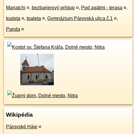
Mariatchi
¤
,
bezbarierový prístup
¤
,
Pod agátmi - terasa
¤
,
toaleta
¤
,
toaleta
¤
,
Gymnázium Párovská ulica č.1
¤
,
Panda
¤
Wikipédia
Párovské Háje
¤