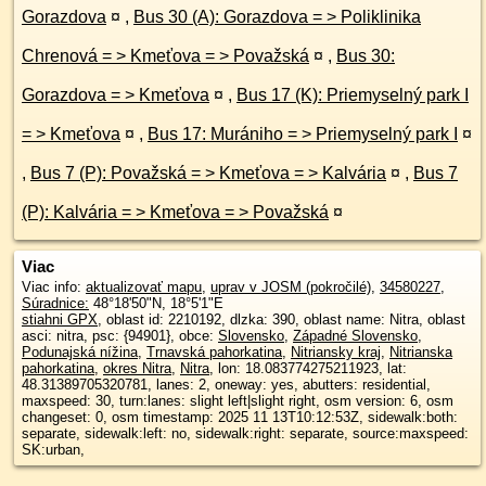
Gorazdova
¤
,
Bus 30 (A): Gorazdova = > Poliklinika
Chrenová = > Kmeťova = > Považská
¤
,
Bus 30:
Gorazdova = > Kmeťova
¤
,
Bus 17 (K): Priemyselný park I
= > Kmeťova
¤
,
Bus 17: Murániho = > Priemyselný park I
¤
,
Bus 7 (P): Považská = > Kmeťova = > Kalvária
¤
,
Bus 7
(P): Kalvária = > Kmeťova = > Považská
¤
Viac
Viac info:
aktualizovať mapu
,
uprav v JOSM (pokročilé)
,
34580227
,
Súradnice:
48°18'50"N
,
18°5'1"E
stiahni GPX
, oblast id: 2210192, dlzka: 390, oblast name: Nitra, oblast
asci: nitra, psc: {94901}, obce:
Slovensko
,
Západné Slovensko
,
Podunajská nížina
,
Trnavská pahorkatina
,
Nitriansky kraj
,
Nitrianska
pahorkatina
,
okres Nitra
,
Nitra
, lon: 18.083774275211923, lat:
48.31389705320781, lanes: 2, oneway: yes, abutters: residential,
maxspeed: 30, turn:lanes: slight left|slight right, osm version: 6, osm
changeset: 0, osm timestamp: 2025 11 13T10:12:53Z, sidewalk:both:
separate, sidewalk:left: no, sidewalk:right: separate, source:maxspeed:
SK:urban,