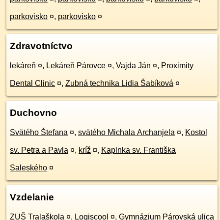
parkovisko
¤
,
parkovisko
¤
Zdravotníctvo
lekáreň
¤
,
Lekáreň Párovce
¤
,
Vajda Ján
¤
,
Proximity
Dental Clinic
¤
,
Zubná technika Lidia Šabíková
¤
Duchovno
Svätého Štefana
¤
,
svätého Michala Archanjela
¤
,
Kostol
sv. Petra a Pavla
¤
,
kríž
¤
,
Kaplnka sv. Františka
Saleského
¤
Vzdelanie
ZUŠ Tralaškola
¤
,
Logiscool
¤
,
Gymnázium Párovská ulica