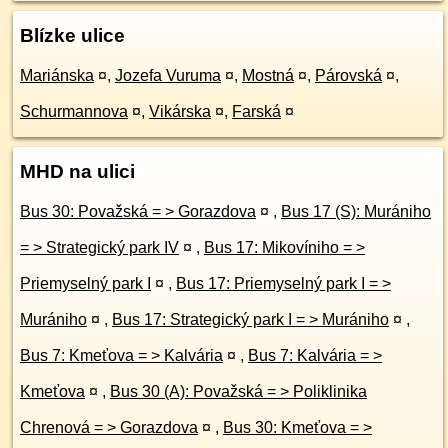
Blízke ulice
Mariánska
¤
,
Jozefa Vuruma
¤
,
Mostná
¤
,
Párovská
¤
,
Schurmannova
¤
,
Vikárska
¤
,
Farská
¤
MHD na ulici
Bus 30: Považská = > Gorazdova
¤
,
Bus 17 (S): Murániho
= > Strategický park IV
¤
,
Bus 17: Mikovíniho = >
Priemyselný park I
¤
,
Bus 17: Priemyselný park I = >
Murániho
¤
,
Bus 17: Strategický park I = > Murániho
¤
,
Bus 7: Kmeťova = > Kalvária
¤
,
Bus 7: Kalvária = >
Kmeťova
¤
,
Bus 30 (A): Považská = > Poliklinika
Chrenová = > Gorazdova
¤
,
Bus 30: Kmeťova = >