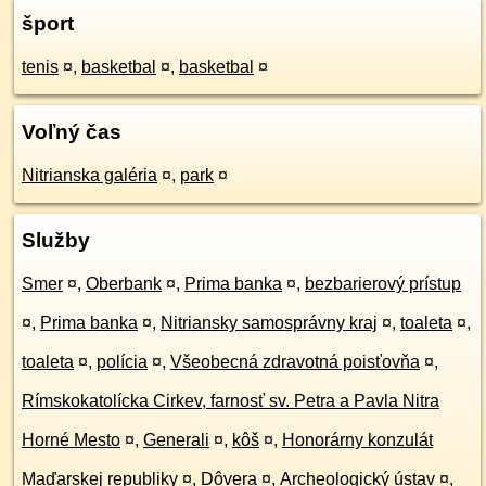
šport
tenis
¤
,
basketbal
¤
,
basketbal
¤
Voľný čas
Nitrianska galéria
¤
,
park
¤
Služby
Smer
¤
,
Oberbank
¤
,
Prima banka
¤
,
bezbarierový prístup
¤
,
Prima banka
¤
,
Nitriansky samosprávny kraj
¤
,
toaleta
¤
,
toaleta
¤
,
polícia
¤
,
Všeobecná zdravotná poisťovňa
¤
,
Rímskokatolícka Cirkev, farnosť sv. Petra a Pavla Nitra
Horné Mesto
¤
,
Generali
¤
,
kôš
¤
,
Honorárny konzulát
Maďarskej republiky
¤
,
Dôvera
¤
,
Archeologický ústav
¤
,