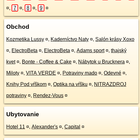
¤
,
7
¤
,
8
¤
,
9
¤
Obchod
Kozmetika Lussy
¤
,
Kaderníctvo Naty
¤
,
Salón krásy Xoxo
¤
,
ElectroBeta
¤
,
ElectroBeta
¤
,
Adams sport
¤
,
thajský
kvet
¤
,
Bonte - Coffee & Cake
¤
,
Nábytok u Brucknera
¤
,
Miloty
¤
,
VITA VERDE
¤
,
Potraviny mado
¤
,
Odevné
¤
,
Knihy Pod vŕškom
¤
,
Optika na vŕšku
¤
,
NITRAZDROJ
potraviny
¤
,
Rendez-Vous
¤
Ubytovanie
Hotel 11
¤
,
Alexander's
¤
,
Capital
¤