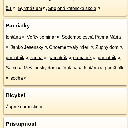
č.1
¤
,
Gymnázium
¤
,
Spojená katolícka škola
¤
Pamiatky
fontána
¤
,
Veľký seminár
¤
,
Sedembolestná Panna Mária
¤
,
Janko Jesenský
¤
,
Chceme trvalý mier!
¤
,
Župný dom
¤
,
pamätník
¤
,
socha
¤
,
pamätník
¤
,
pamätník
¤
,
pamätník
¤
,
Samo
¤
,
Meštiansky dom
¤
,
fontána
¤
,
fontána
¤
,
pamätník
¤
,
socha
¤
Bicykel
Župné námestie
¤
Prístupnosť