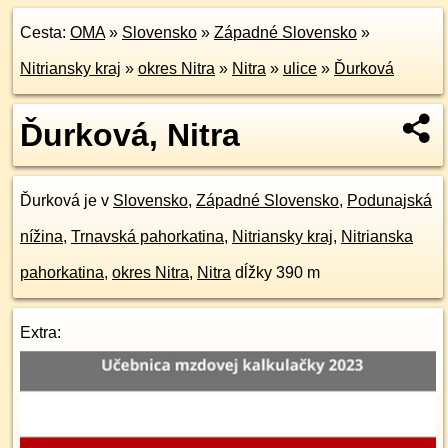
Cesta:
OMA
»
Slovensko
»
Západné Slovensko
»
Nitriansky kraj
»
okres Nitra
»
Nitra
»
ulice
»
Ďurková
Ďurková, Nitra
Ďurková je v
Slovensko
,
Západné Slovensko
,
Podunajská
nížina
,
Trnavská pahorkatina
,
Nitriansky kraj
,
Nitrianska
pahorkatina
,
okres Nitra
,
Nitra
dĺžky 390 m
Extra: