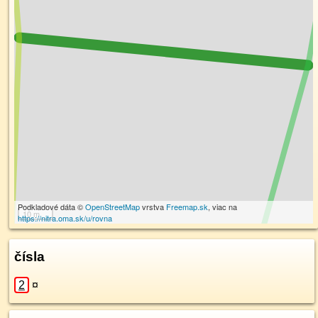
Podkladové dáta ©
OpenStreetMap
vrstva
Freemap.sk
, viac na
10 m
https://nitra.oma.sk/u/rovna
čísla
2
¤