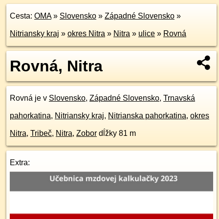
Cesta:
OMA
»
Slovensko
»
Západné Slovensko
»
Nitriansky kraj
»
okres Nitra
»
Nitra
»
ulice
»
Rovná
Rovná, Nitra
Rovná je v
Slovensko
,
Západné Slovensko
,
Trnavská
pahorkatina
,
Nitriansky kraj
,
Nitrianska pahorkatina
,
okres
Nitra
,
Tribeč
,
Nitra
,
Zobor
dĺžky 81 m
Extra: