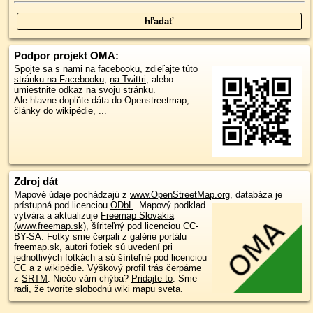
Podpor projekt OMA:
Spojte sa s nami
na facebooku
,
zdieľajte túto
stránku na Facebooku
,
na Twittri
, alebo
umiestnite odkaz na svoju stránku.
Ale hlavne doplňte dáta do Openstreetmap,
články do wikipédie, ...
Zdroj dát
Mapové údaje pochádzajú z
www.OpenStreetMap.org
, databáza je
prístupná pod licenciou
ODbL
.
Mapový podklad
vytvára a aktualizuje
Freemap Slovakia
(www.freemap.sk)
, šíriteľný pod licenciou CC-
BY-SA. Fotky sme čerpali z galérie portálu
freemap.sk, autori fotiek sú uvedení pri
jednotlivých fotkách a sú šíriteľné pod licenciou
CC a z wikipédie. Výškový profil trás čerpáme
z
SRTM
. Niečo vám chýba?
Pridajte to
. Sme
radi, že tvoríte slobodnú wiki mapu sveta.