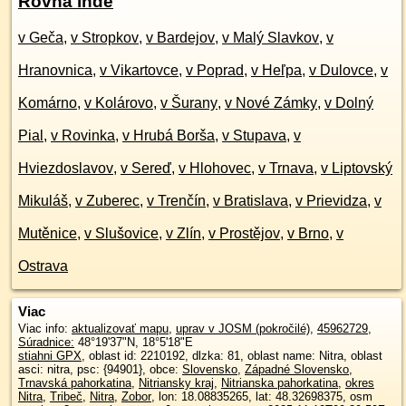
Rovná inde
v Geča
,
v Stropkov
,
v Bardejov
,
v Malý Slavkov
,
v
Hranovnica
,
v Vikartovce
,
v Poprad
,
v Heľpa
,
v Dulovce
,
v
Komárno
,
v Kolárovo
,
v Šurany
,
v Nové Zámky
,
v Dolný
Pial
,
v Rovinka
,
v Hrubá Borša
,
v Stupava
,
v
Hviezdoslavov
,
v Sereď
,
v Hlohovec
,
v Trnava
,
v Liptovský
Mikuláš
,
v Zuberec
,
v Trenčín
,
v Bratislava
,
v Prievidza
,
v
Mutěnice
,
v Slušovice
,
v Zlín
,
v Prostějov
,
v Brno
,
v
Ostrava
Viac
Viac info:
aktualizovať mapu
,
uprav v JOSM (pokročilé)
,
45962729
,
Súradnice:
48°19'37"N
,
18°5'18"E
stiahni GPX
, oblast id: 2210192, dlzka: 81, oblast name: Nitra, oblast
asci: nitra, psc: {94901}, obce:
Slovensko
,
Západné Slovensko
,
Trnavská pahorkatina
,
Nitriansky kraj
,
Nitrianska pahorkatina
,
okres
Nitra
,
Tribeč
,
Nitra
,
Zobor
, lon: 18.08835265, lat: 48.32698375, osm