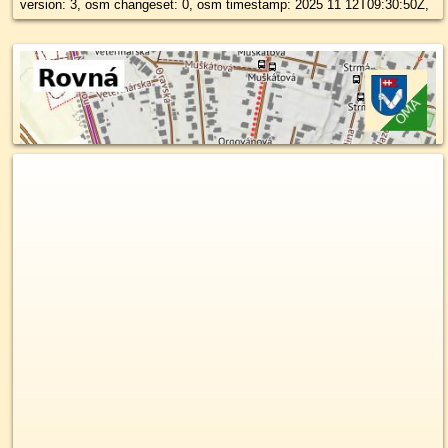
version: 3, osm changeset: 0, osm timestamp: 2025 11 12T09:30:50Z,