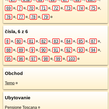
69
¤
,
7
¤
,
70
¤
,
71
¤
,
72
¤
,
73
¤
,
74
¤
,
75
¤
,
76
¤
,
77
¤
,
78
¤
,
79
¤
čísla, 6 z 6
8
¤
,
80
¤
,
81
¤
,
82
¤
,
83
¤
,
84
¤
,
85
¤
,
87
¤
,
88
¤
,
89
¤
,
9
¤
,
90
¤
,
91
¤
,
92
¤
,
93
¤
,
94
¤
,
95
¤
,
96
¤
,
97
¤
,
98
¤
,
99
¤
,
103
¤
Obchod
Terno
¤
Ubytovanie
Pensione Toscana
¤