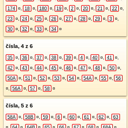
174
¤
,
18
¤
,
180
¤
,
19
¤
,
2
¤
,
20
¤
,
21
¤
,
22
¤
,
23
¤
,
24
¤
,
25
¤
,
26
¤
,
27
¤
,
28
¤
,
29
¤
,
3
¤
,
30
¤
,
32
¤
,
33
¤
,
34
¤
čísla, 4 z 6
35
¤
,
36
¤
,
37
¤
,
38
¤
,
39
¤
,
4
¤
,
40
¤
,
41
¤
,
42
¤
,
43
¤
,
44
¤
,
45
¤
,
46
¤
,
47
¤
,
48
¤
,
50
¤
,
50A
¤
,
51
¤
,
52
¤
,
53
¤
,
54
¤
,
54A
¤
,
55
¤
,
56
¤
,
56A
¤
,
57
¤
,
58
¤
čísla, 5 z 6
58A
¤
,
58B
¤
,
59
¤
,
6
¤
,
60
¤
,
61
¤
,
62
¤
,
63
¤
,
64
¤
,
64B
¤
,
65
¤
,
66
¤
,
67
¤
,
68
¤
,
68A
¤
,