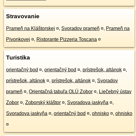
Stravovanie
Prameň na Kláštorskej
¤
,
Svoradov prameň
¤
,
Prameň na
Pivonkovej
¤
,
Ristorante Pizzeria Toscana
¤
Turistika
orientačný bod
¤
,
orientačný bod
¤
,
prístrešok, altánok
¤
,
prístrešok, altánok
¤
,
prístrešok, altánok
¤
,
Svoradov
prameň
¤
,
Orientačná tabuľa OLÚ Zobor
¤
,
Liečebný ústav
Zobor
¤
,
Zoborský kláštor
¤
,
Svoradova jaskyňa
¤
,
Svoradova jaskyňa
¤
,
orientačný bod
¤
,
ohnisko
¤
,
ohnisko
¤