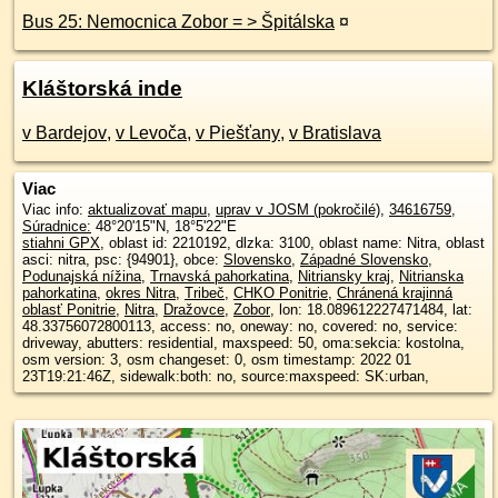
Bus 25: Nemocnica Zobor = > Špitálska
¤
Kláštorská inde
v Bardejov
,
v Levoča
,
v Piešťany
,
v Bratislava
Viac
Viac info:
aktualizovať mapu
,
uprav v JOSM (pokročilé)
,
34616759
,
Súradnice:
48°20'15"N
,
18°5'22"E
stiahni GPX
, oblast id: 2210192, dlzka: 3100, oblast name: Nitra, oblast
asci: nitra, psc: {94901}, obce:
Slovensko
,
Západné Slovensko
,
Podunajská nížina
,
Trnavská pahorkatina
,
Nitriansky kraj
,
Nitrianska
pahorkatina
,
okres Nitra
,
Tribeč
,
CHKO Ponitrie
,
Chránená krajinná
oblasť Ponitrie
,
Nitra
,
Dražovce
,
Zobor
, lon: 18.089612227471484, lat:
48.33756072800113, access: no, oneway: no, covered: no, service:
driveway, abutters: residential, maxspeed: 50, oma:sekcia: kostolna,
osm version: 3, osm changeset: 0, osm timestamp: 2022 01
23T19:21:46Z, sidewalk:both: no, source:maxspeed: SK:urban,