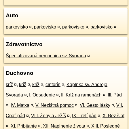
Auto
parkovisko
¤
,
parkovisko
¤
,
parkovisko
¤
,
parkovisko
¤
Zdravotníctvo
Špecializovaná nemocnica sv. Svorada
¤
Duchovno
kríž
¤
,
kríž
¤
,
kríž
¤
,
cintorín
¤
,
Kaplnka sv. Andreja
Svorada
¤
,
I. Odsúdenie
¤
,
II. Kríž na ramenách
¤
,
III. Pád
¤
,
IV. Matka
¤
,
V. Nezištná pomoc
¤
,
VI. Gesto lásky
¤
,
VII.
Opäť pád
¤
,
VIII. Ženy a Ježíš
¤
,
IX. Tretí pád
¤
,
X. Bez šiat
¤
,
XI. Pribíjanie
¤
,
XII. Naplnenie života
¤
,
XIII. Posledné