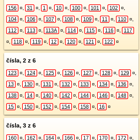
156
¤
,
31
¤
,
1
¤
,
10
¤
,
100
¤
,
101
¤
,
102
¤
,
104
¤
,
106
¤
,
107
¤
,
108
¤
,
109
¤
,
11
¤
,
110
¤
,
112
¤
,
113
¤
,
113A
¤
,
114
¤
,
115
¤
,
116
¤
,
117
¤
,
118
¤
,
119
¤
,
12
¤
,
120
¤
,
121
¤
,
122
¤
čísla, 2 z 6
123
¤
,
124
¤
,
125
¤
,
126
¤
,
127
¤
,
128
¤
,
129
¤
,
13
¤
,
130
¤
,
131
¤
,
132
¤
,
133
¤
,
134
¤
,
136
¤
,
138
¤
,
14
¤
,
140
¤
,
142
¤
,
144
¤
,
146
¤
,
148
¤
,
15
¤
,
150
¤
,
152
¤
,
154
¤
,
158
¤
,
16
¤
čísla, 3 z 6
160
¤
,
162
¤
,
164
¤
,
166
¤
,
17
¤
,
170
¤
,
172
¤
,