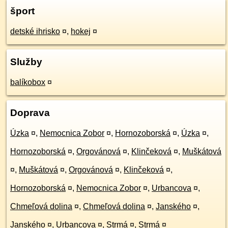
šport
detské ihrisko
¤
,
hokej
¤
Služby
balíkobox
¤
Doprava
Úzka
¤
,
Nemocnica Zobor
¤
,
Hornozoborská
¤
,
Úzka
¤
,
Hornozoborská
¤
,
Orgovánová
¤
,
Klinčeková
¤
,
Muškátová
¤
,
Muškátová
¤
,
Orgovánová
¤
,
Klinčeková
¤
,
Hornozoborská
¤
,
Nemocnica Zobor
¤
,
Urbancova
¤
,
Chmeľová dolina
¤
,
Chmeľová dolina
¤
,
Janského
¤
,
Janského
¤
,
Urbancova
¤
,
Strmá
¤
,
Strmá
¤