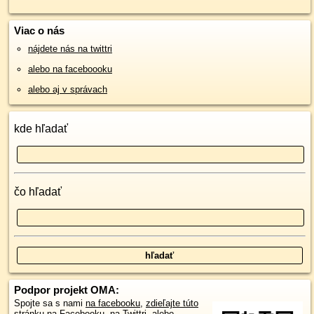
Viac o nás
nájdete nás na twittri
alebo na faceboooku
alebo aj v správach
kde hľadať
čo hľadať
Podpor projekt OMA:
Spojte sa s nami
na facebooku
,
zdieľajte túto
stránku na Facebooku
,
na Twittri
, alebo