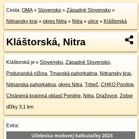
Cesta:
OMA
»
Slovensko
»
Západné Slovensko
»
Nitriansky kraj
»
okres Nitra
»
Nitra
»
ulice
»
Kláštorská
Kláštorská, Nitra
Kláštorská je v
Slovensko
,
Západné Slovensko
,
Podunajská nížina
,
Trnavská pahorkatina
,
Nitriansky kraj
,
Nitrianska pahorkatina
,
okres Nitra
,
Tribeč
,
CHKO Ponitrie
,
Chránená krajinná oblasť Ponitrie
,
Nitra
,
Dražovce
,
Zobor
dĺžky 3,1 km
Extra: