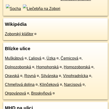
Wikipédia
Zoborský kláštor
¤
Blízke ulice
Muškátová
¤
,
Ľaliová
¤
,
Úzka
¤
,
Černicová
¤
,
Dolnozoborská
¤
,
Hornohorská
¤
,
Hornozoborská
¤
,
Oravská
¤
,
Rovná
¤
,
Silvánska
¤
,
Vinohradnícka
¤
,
Chmeľová dolina
¤
,
Klinčeková
¤
,
Narcisová
¤
,
Orgovánová
¤
,
Broskyňová
¤
MHD na ulici