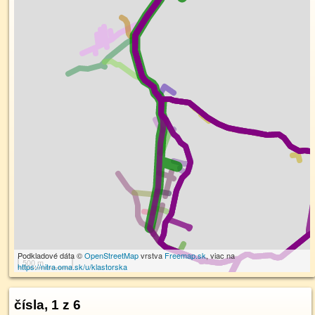
Podkladové dáta ©
OpenStreetMap
vrstva
Freemap.sk
, viac na
500 m
https://nitra.oma.sk/u/klastorska
čísla, 1 z 6