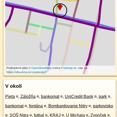
Podkladové dáta ©
OpenStreetMap
vrstva
Freemap.sk
, viac na
100 m
https://nitra.oma.sk/u/palanok/1
V okolí
Pieta
¤
,
Záložňa
¤
,
bankomat
¤
,
UniCredit Bank
¤
,
park
¤
,
bankomat
¤
,
fontána
¤
,
Bombardovanie Nitry
¤
,
parkovisko
¤
,
SOŠ Nitra
¤
,
futbal
¤
,
KRAJ
¤
,
U Michala
¤
,
Zvonček
¤
,