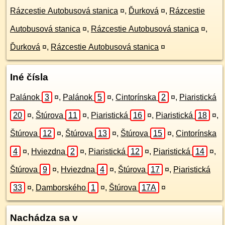
Rázcestie Autobusová stanica
¤
,
Ďurková
¤
,
Rázcestie
Autobusová stanica
¤
,
Rázcestie Autobusová stanica
¤
,
Ďurková
¤
,
Rázcestie Autobusová stanica
¤
Iné čísla
Palánok
3
¤
,
Palánok
5
¤
,
Cintorínska
2
¤
,
Piaristická
20
¤
,
Štúrova
11
¤
,
Piaristická
16
¤
,
Piaristická
18
¤
,
Štúrova
12
¤
,
Štúrova
13
¤
,
Štúrova
15
¤
,
Cintorínska
4
¤
,
Hviezdna
2
¤
,
Piaristická
12
¤
,
Piaristická
14
¤
,
Štúrova
9
¤
,
Hviezdna
4
¤
,
Štúrova
17
¤
,
Piaristická
33
¤
,
Damborského
1
¤
,
Štúrova
17A
¤
Nachádza sa v