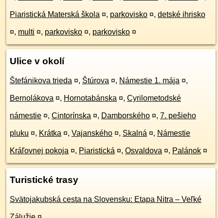
Piaristická Materská škola
¤
,
parkovisko
¤
,
detské ihrisko
¤
,
multi
¤
,
parkovisko
¤
,
parkovisko
¤
Ulice v okolí
Štefánikova trieda
¤
,
Štúrova
¤
,
Námestie 1. mája
¤
,
Bernolákova
¤
,
Hornotabánska
¤
,
Cyrilometodské
námestie
¤
,
Cintorínska
¤
,
Damborského
¤
,
7. pešieho
pluku
¤
,
Krátka
¤
,
Vajanského
¤
,
Skalná
¤
,
Námestie
Kráľovnej pokoja
¤
,
Piaristická
¤
,
Osvaldova
¤
,
Palánok
¤
Turistické trasy
Svätojakubská cesta na Slovensku: Etapa Nitra – Veľké
Zálužie
¤