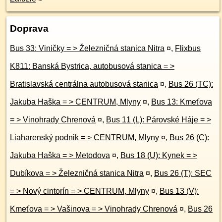
Doprava
Bus 33: Viničky = > Železničná stanica Nitra
¤
,
Flixbus
K811: Banská Bystrica, autobusová stanica = >
Bratislavská centrálna autobusová stanica
¤
,
Bus 26 (TC):
Jakuba Haška = > CENTRUM, Mlyny
¤
,
Bus 13: Kmeťova
= > Vinohrady Chrenová
¤
,
Bus 11 (L): Párovské Háje = >
Liaharenský podnik = > CENTRUM, Mlyny
¤
,
Bus 26 (C):
Jakuba Haška = > Metodova
¤
,
Bus 18 (U): Kynek = >
Dubíkova = > Železničná stanica Nitra
¤
,
Bus 26 (T): SEC
= > Nový cintorín = > CENTRUM, Mlyny
¤
,
Bus 13 (V):
Kmeťova = > Vašinova = > Vinohrady Chrenová
¤
,
Bus 26