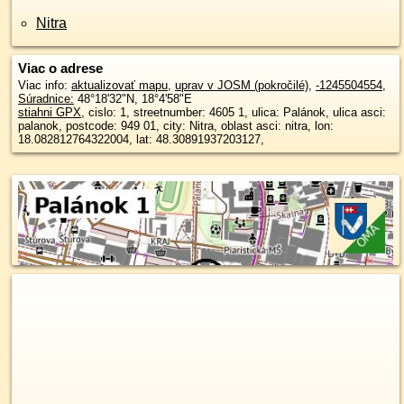
Nitra
Viac o adrese
Viac info:
aktualizovať mapu
,
uprav v JOSM (pokročilé)
,
-1245504554
,
Súradnice:
48°18'32"N
,
18°4'58"E
stiahni GPX
, cislo: 1, streetnumber: 4605 1, ulica: Palánok, ulica asci:
palanok, postcode: 949 01, city: Nitra, oblast asci: nitra, lon:
18.082812764322004, lat: 48.30891937203127,