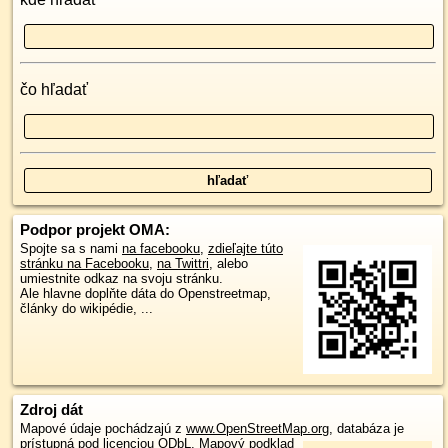
čo hľadať
Podpor projekt OMA:
Spojte sa s nami
na facebooku
,
zdieľajte túto
stránku na Facebooku
,
na Twittri
, alebo
umiestnite odkaz na svoju stránku.
Ale hlavne doplňte dáta do Openstreetmap,
články do wikipédie, ...
Zdroj dát
Mapové údaje pochádzajú z
www.OpenStreetMap.org
, databáza je
prístupná pod licenciou
ODbL
.
Mapový podklad