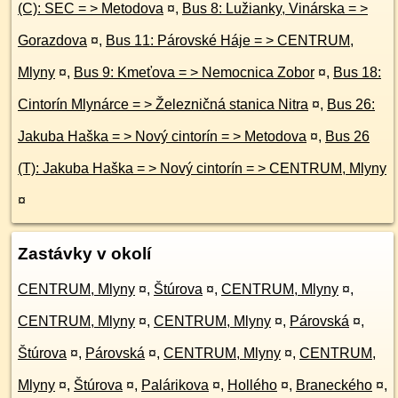
(C): SEC = > Metodova
¤
,
Bus 8: Lužianky, Vinárska = >
Gorazdova
¤
,
Bus 11: Párovské Háje = > CENTRUM,
Mlyny
¤
,
Bus 9: Kmeťova = > Nemocnica Zobor
¤
,
Bus 18:
Cintorín Mlynárce = > Železničná stanica Nitra
¤
,
Bus 26:
Jakuba Haška = > Nový cintorín = > Metodova
¤
,
Bus 26
(T): Jakuba Haška = > Nový cintorín = > CENTRUM, Mlyny
¤
Zastávky v okolí
CENTRUM, Mlyny
¤
,
Štúrova
¤
,
CENTRUM, Mlyny
¤
,
CENTRUM, Mlyny
¤
,
CENTRUM, Mlyny
¤
,
Párovská
¤
,
Štúrova
¤
,
Párovská
¤
,
CENTRUM, Mlyny
¤
,
CENTRUM,
Mlyny
¤
,
Štúrova
¤
,
Palárikova
¤
,
Hollého
¤
,
Braneckého
¤
,