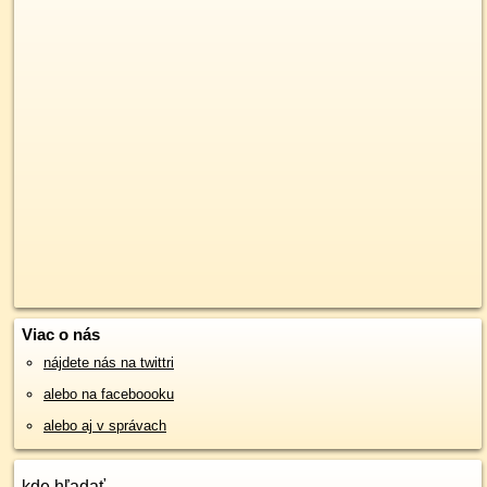
Viac o nás
nájdete nás na twittri
alebo na faceboooku
alebo aj v správach
kde hľadať