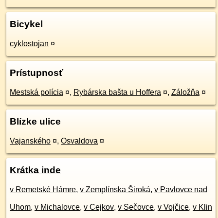
Bicykel
cyklostojan
¤
Prístupnosť
Mestská polícia
¤
,
Rybárska bašta u Hoffera
¤
,
Záložňa
¤
Blízke ulice
Vajanského
¤
,
Osvaldova
¤
Krátka inde
v Remetské Hámre
,
v Zemplínska Široká
,
v Pavlovce nad
Uhom
,
v Michalovce
,
v Cejkov
,
v Sečovce
,
v Vojčice
,
v Klin