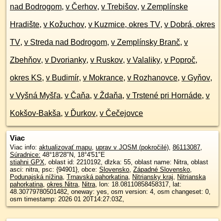
nad Bodrogom
,
v Čerhov
,
v Trebišov
,
v Zemplínske
Hradište
,
v Kožuchov
,
v Kuzmice, okres TV
,
v Dobrá, okres
TV
,
v Streda nad Bodrogom
,
v Zemplínsky Branč
,
v
Zbehňov
,
v Dvorianky
,
v Ruskov
,
v Valaliky
,
v Poproč,
okres KS
,
v Budimír
,
v Mokrance
,
v Rozhanovce
,
v Gyňov
,
v Vyšná Myšľa
,
v Čaňa
,
v Ždaňa
,
v Trstené pri Hornáde
,
v
Kokšov-Bakša
,
v Ďurkov
,
v Čečejovce
Viac
Viac info:
aktualizovať mapu
,
uprav v JOSM (pokročilé)
,
86113087
,
Súradnice:
48°18'28"N
,
18°4'51"E
stiahni GPX
, oblast id: 2210192, dlzka: 55, oblast name: Nitra, oblast
asci: nitra, psc: {94901}, obce:
Slovensko
,
Západné Slovensko
,
Podunajská nížina
,
Trnavská pahorkatina
,
Nitriansky kraj
,
Nitrianska
pahorkatina
,
okres Nitra
,
Nitra
, lon: 18.08110858458317, lat:
48.30779780501482, oneway: yes, osm version: 4, osm changeset: 0,
osm timestamp: 2026 01 20T14:27:03Z,