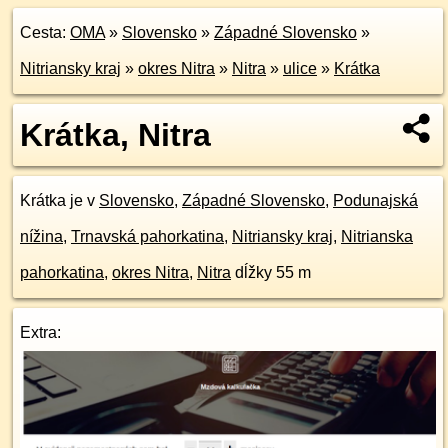
Cesta:
OMA
»
Slovensko
»
Západné Slovensko
»
Nitriansky kraj
»
okres Nitra
»
Nitra
»
ulice
»
Krátka
Krátka, Nitra
Krátka je v
Slovensko
,
Západné Slovensko
,
Podunajská
nížina
,
Trnavská pahorkatina
,
Nitriansky kraj
,
Nitrianska
pahorkatina
,
okres Nitra
,
Nitra
dĺžky 55 m
Extra: