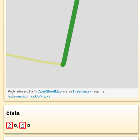
Podkladové dáta ©
OpenStreetMap
vrstva
Freemap.sk
, viac na
10 m
https://nitra.oma.sk/u/kratka
čísla
2
¤
,
4
¤