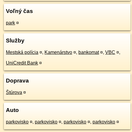
Voľný čas
park
¤
Služby
Mestská polícia
¤
,
Kamenárstvo
¤
,
bankomat
¤
,
VBC
¤
,
UniCredit Bank
¤
Doprava
Štúrova
¤
Auto
parkovisko
¤
,
parkovisko
¤
,
parkovisko
¤
,
parkovisko
¤