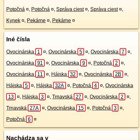
Potočná
¤
,
Potočná
¤
,
Správa ciest
¤
,
Správa ciest
¤
,
Kynek
¤
,
Pekárne
¤
,
Pekárne
¤
Iné čísla
Ovocinárska
1
¤
,
Ovocinárska
5
¤
,
Ovocinárska
7
¤
,
Ovocinárska
91
¤
,
Ovocinárska
9
¤
,
Potočná
2
¤
,
Ovocinárska
11
¤
,
Hájska
32
¤
,
Ovocinárska
2B
¤
,
Hájska
5
¤
,
Hájska
32A
¤
,
Potočná
4
¤
,
Ovocinárska
13
¤
,
Hájska
3
¤
,
Trnavská
27
¤
,
Ovocinárska
2
¤
,
Trnavská
27A
¤
,
Ovocinárska
15
¤
,
Potočná
3
¤
,
Potočná
6
¤
Nachádza sa v