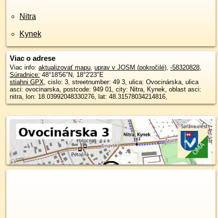
Nitra
Kynek
Viac o adrese
Viac info:
aktualizovať mapu
,
uprav v JOSM (pokročilé)
,
-58320828
,
Súradnice:
48°18'56"N
,
18°2'23"E
stiahni GPX
, cislo: 3, streetnumber: 49 3, ulica: Ovocinárska, ulica
asci: ovocinarska, postcode: 949 01, city: Nitra, Kynek, oblast asci:
nitra, lon: 18.03992048330276, lat: 48.31578034214816,