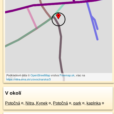
Podkladové dáta ©
OpenStreetMap
vrstva
Freemap.sk
, viac na
100 m
https://nitra.oma.sk/u/ovocinarska/3
V okolí
Potočná
¤
,
Nitra, Kynek
¤
,
Potočná
¤
,
park
¤
,
kaplnka
¤