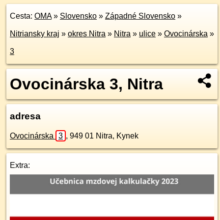
Cesta:
OMA
»
Slovensko
»
Západné Slovensko
»
Nitriansky kraj
»
okres Nitra
»
Nitra
»
ulice
»
Ovocinárska
»
3
Ovocinárska 3, Nitra
adresa
Ovocinárska
3
,
949 01
Nitra, Kynek
Extra: