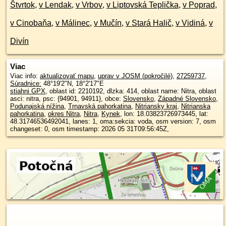
Štvrtok
,
v Lendak
,
v Vrbov
,
v Liptovská Teplička
,
v Poprad
,
v Cinobaňa
,
v Málinec
,
v Mučín
,
v Stará Halič
,
v Vidiná
,
v
Divín
Viac
Viac info:
aktualizovať mapu
,
uprav v JOSM (pokročilé)
,
27259737
,
Súradnice:
48°19'2"N
,
18°2'17"E
stiahni GPX
, oblast id: 2210192, dlzka: 414, oblast name: Nitra, oblast
asci: nitra, psc: {94901, 94911}, obce:
Slovensko
,
Západné Slovensko
,
Podunajská nížina
,
Trnavská pahorkatina
,
Nitriansky kraj
,
Nitrianska
pahorkatina
,
okres Nitra
,
Nitra
,
Kynek
, lon: 18.03823726973445, lat:
48.31746536492041, lanes: 1, oma:sekcia: voda, osm version: 7, osm
changeset: 0, osm timestamp: 2026 05 31T09:56:45Z,