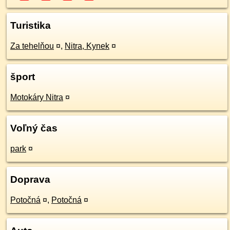
Turistika
Za tehelňou
¤
,
Nitra, Kynek
¤
šport
Motokáry Nitra
¤
Voľný čas
park
¤
Doprava
Potočná
¤
,
Potočná
¤