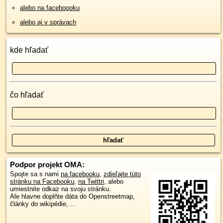
alebo na faceboooku
alebo aj v správach
kde hľadať
čo hľadať
Podpor projekt OMA:
Spojte sa s nami
na facebooku
,
zdieľajte túto
stránku na Facebooku
,
na Twittri
, alebo
umiestnite odkaz na svoju stránku.
Ale hlavne doplňte dáta do Openstreetmap,
články do wikipédie, ...