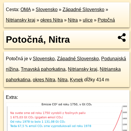
Cesta:
OMA
»
Slovensko
»
Západné Slovensko
»
Nitriansky kraj
»
okres Nitra
»
Nitra
»
ulice
»
Potočná
Potočná, Nitra
Potočná je v
Slovensko
,
Západné Slovensko
,
Podunajská
nížina
,
Trnavská pahorkatina
,
Nitriansky kraj
,
Nitrianska
pahorkatina
,
okres Nitra
,
Nitra
,
Kynek
dĺžky 414 m
Extra: