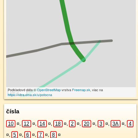
Podkladové dáta ©
OpenStreetMap
vrstva
Freemap.sk
, viac na
100 m
https://nitra.oma.sk/u/potocna
čísla
10
¤
,
12
¤
,
14
¤
,
18
¤
,
2
¤
,
20
¤
,
3
¤
,
3A
¤
,
4
¤
,
5
¤
,
6
¤
,
7
¤
,
8
¤