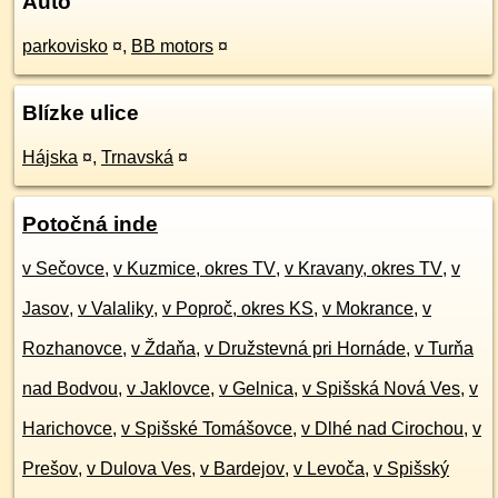
Auto
parkovisko
¤
,
BB motors
¤
Blízke ulice
Hájska
¤
,
Trnavská
¤
Potočná inde
v Sečovce
,
v Kuzmice, okres TV
,
v Kravany, okres TV
,
v
Jasov
,
v Valaliky
,
v Poproč, okres KS
,
v Mokrance
,
v
Rozhanovce
,
v Ždaňa
,
v Družstevná pri Hornáde
,
v Turňa
nad Bodvou
,
v Jaklovce
,
v Gelnica
,
v Spišská Nová Ves
,
v
Harichovce
,
v Spišské Tomášovce
,
v Dlhé nad Cirochou
,
v
Prešov
,
v Dulova Ves
,
v Bardejov
,
v Levoča
,
v Spišský