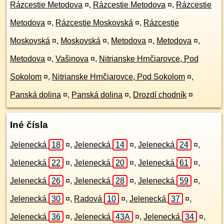
Rázcestie Metodova
¤
,
Rázcestie Metodova
¤
,
Rázcestie
Metodova
¤
,
Rázcestie Moskovská
¤
,
Rázcestie
Moskovská
¤
,
Moskovská
¤
,
Metodova
¤
,
Metodova
¤
,
Metodova
¤
,
Vašinova
¤
,
Nitrianske Hrnčiarovce, Pod
Sokolom
¤
,
Nitrianske Hrnčiarovce, Pod Sokolom
¤
,
Panská dolina
¤
,
Panská dolina
¤
,
Drozdí chodník
¤
Iné čísla
Jelenecká
18
¤
,
Jelenecká
14
¤
,
Jelenecká
24
¤
,
Jelenecká
22
¤
,
Jelenecká
20
¤
,
Jelenecká
61
¤
,
Jelenecká
26
¤
,
Jelenecká
28
¤
,
Jelenecká
59
¤
,
Jelenecká
30
¤
,
Radová
10
¤
,
Jelenecká
37
¤
,
Jelenecká
36
¤
,
Jelenecká
43A
¤
,
Jelenecká
34
¤
,