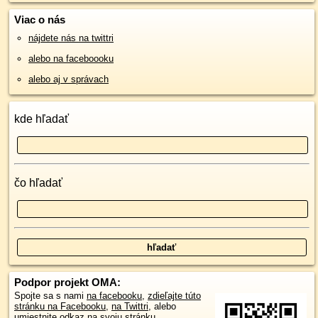
Viac o nás
nájdete nás na twittri
alebo na faceboooku
alebo aj v správach
kde hľadať
čo hľadať
Podpor projekt OMA:
Spojte sa s nami
na facebooku
,
zdieľajte túto
stránku na Facebooku
,
na Twittri
, alebo
umiestnite odkaz na svoju stránku.