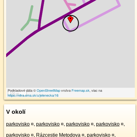
Podkladové dáta ©
OpenStreetMap
vrstva
Freemap.sk
, viac na
100 m
https://nitra.oma.sk/u/jelenecka/16
V okolí
parkovisko
¤
,
parkovisko
¤
,
parkovisko
¤
,
parkovisko
¤
,
parkovisko
¤
,
Rázcestie Metodova
¤
,
parkovisko
¤
,