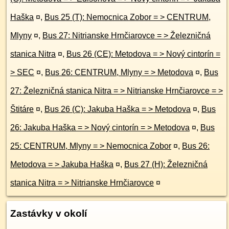
Haška
¤
,
Bus 25 (T): Nemocnica Zobor = > CENTRUM,
Mlyny
¤
,
Bus 27: Nitrianske Hrnčiarovce = > Železničná
stanica Nitra
¤
,
Bus 26 (CE): Metodova = > Nový cintorín =
> SEC
¤
,
Bus 26: CENTRUM, Mlyny = > Metodova
¤
,
Bus
27: Železničná stanica Nitra = > Nitrianske Hrnčiarovce = >
Štitáre
¤
,
Bus 26 (C): Jakuba Haška = > Metodova
¤
,
Bus
26: Jakuba Haška = > Nový cintorín = > Metodova
¤
,
Bus
25: CENTRUM, Mlyny = > Nemocnica Zobor
¤
,
Bus 26:
Metodova = > Jakuba Haška
¤
,
Bus 27 (H): Železničná
stanica Nitra = > Nitrianske Hrnčiarovce
¤
Zastávky v okolí