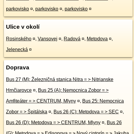
parkovisko
¤
,
parkovisko
¤
,
parkovisko
¤
Ulice v okolí
Rosinského
¤
,
Vansovej
¤
,
Radová
¤
,
Metodova
¤
,
Jelenecká
¤
Doprava
Bus 27 (M): Železničná stanica Nitra = > Nitrianske
Hrnčiarovce
¤
,
Bus 25 (A): Nemocnica Zobor = >
Amfiteáter = > CENTRUM, Mlyny
¤
,
Bus 25: Nemocnica
Zobor = > Špitálska
¤
,
Bus 26 (C): Metodova = > SEC
¤
,
Bus 26 (D): Metodova = > CENTRUM, Mlyny
¤
,
Bus 26
(G): Metodova = > Edisonova = > Nový cintorín = > Jakuba