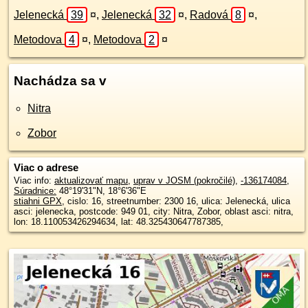
Jelenecká
39
¤
,
Jelenecká
32
¤
,
Radová
8
¤
,
Metodova
4
¤
,
Metodova
2
¤
Nachádza sa v
Nitra
Zobor
Viac o adrese
Viac info:
aktualizovať mapu
,
uprav v JOSM (pokročilé)
,
-136174084
,
Súradnice:
48°19'31"N
,
18°6'36"E
stiahni GPX
, cislo: 16, streetnumber: 2300 16, ulica: Jelenecká, ulica
asci: jelenecka, postcode: 949 01, city: Nitra, Zobor, oblast asci: nitra,
lon: 18.110053426294634, lat: 48.325430647787385,