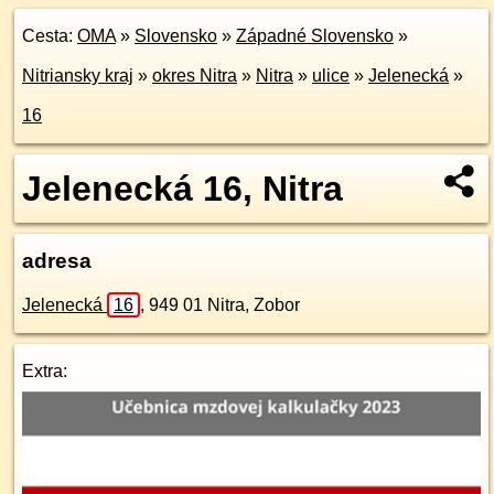
Cesta:
OMA
»
Slovensko
»
Západné Slovensko
»
Nitriansky kraj
»
okres Nitra
»
Nitra
»
ulice
»
Jelenecká
»
16
Jelenecká 16, Nitra
adresa
Jelenecká
16
,
949 01
Nitra, Zobor
Extra: