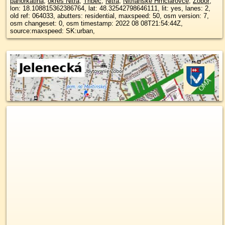
pahorkatina
,
okres Nitra
,
Tribeč
,
Nitra
,
Nitrianske Hrnčiarovce
,
Zobor
,
lon: 18.108815362386764, lat: 48.32542798646111, lit: yes, lanes: 2,
old ref: 064033, abutters: residential, maxspeed: 50, osm version: 7,
osm changeset: 0, osm timestamp: 2022 08 08T21:54:44Z,
source:maxspeed: SK:urban,