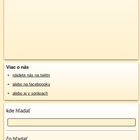
Viac o nás
nájdete nás na twittri
alebo na faceboooku
alebo aj v správach
kde hľadať
čo hľadať