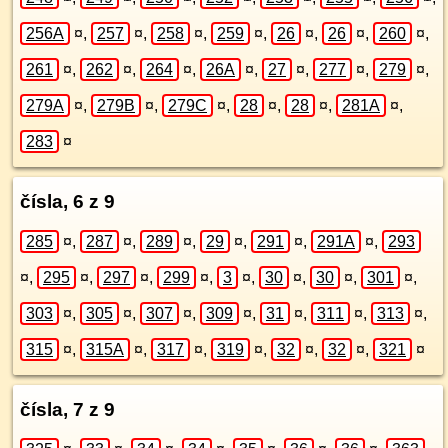
256A
¤
,
257
¤
,
258
¤
,
259
¤
,
26
¤
,
26
¤
,
260
¤
,
261
¤
,
262
¤
,
264
¤
,
26A
¤
,
27
¤
,
277
¤
,
279
¤
,
279A
¤
,
279B
¤
,
279C
¤
,
28
¤
,
28
¤
,
281A
¤
,
283
¤
čísla, 6 z 9
285
¤
,
287
¤
,
289
¤
,
29
¤
,
291
¤
,
291A
¤
,
293
¤
,
295
¤
,
297
¤
,
299
¤
,
3
¤
,
30
¤
,
30
¤
,
301
¤
,
303
¤
,
305
¤
,
307
¤
,
309
¤
,
31
¤
,
311
¤
,
313
¤
,
315
¤
,
315A
¤
,
317
¤
,
319
¤
,
32
¤
,
32
¤
,
321
¤
čísla, 7 z 9