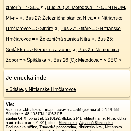
cintorín = > SEC
¤
,
Bus 26 (D): Metodova = > CENTRUM,
Mlyny
¤
,
Bus 27: Železničná stanica Nitra = > Nitrianske
Hrnčiarovce = > Štitáre
¤
,
Bus 27: Štitáre = > Nitrianske
Hrnčiarovce = > Železničná stanica Nitra
¤
,
Bus 25:
Špitálska = > Nemocnica Zobor
¤
,
Bus 25: Nemocnica
Zobor = > Špitálska
¤
,
Bus 26 (C): Metodova = > SEC
¤
Jelenecká inde
v Štitáre
,
v Nitrianske Hrnčiarovce
Viac
Viac info:
aktualizovať mapu
,
uprav v JOSM (pokročilé)
,
34591388
,
Súradnice:
48°19'31"N
,
18°6'31"E
stiahni GPX
, oblast id: 2210192, dlzka: 2141, oblast name: Nitra, oblast
asci: nitra, psc: {94901}, obce:
Slovensko
,
Západné Slovensko
,
Podunajská nížina
,
Trnavská pahorkatina
,
Nitriansky kraj
,
Nitrianska