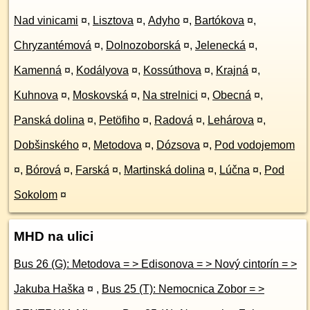
Nad vinicami
¤
,
Lisztova
¤
,
Adyho
¤
,
Bartókova
¤
,
Chryzantémová
¤
,
Dolnozoborská
¤
,
Jelenecká
¤
,
Kamenná
¤
,
Kodályova
¤
,
Kossúthova
¤
,
Krajná
¤
,
Kuhnova
¤
,
Moskovská
¤
,
Na strelnici
¤
,
Obecná
¤
,
Panská dolina
¤
,
Petöfiho
¤
,
Radová
¤
,
Lehárova
¤
,
Dobšinského
¤
,
Metodova
¤
,
Dózsova
¤
,
Pod vodojemom
¤
,
Bórová
¤
,
Farská
¤
,
Martinská dolina
¤
,
Lúčna
¤
,
Pod
Sokolom
¤
MHD na ulici
Bus 26 (G): Metodova = > Edisonova = > Nový cintorín = >
Jakuba Haška
¤
,
Bus 25 (T): Nemocnica Zobor = >