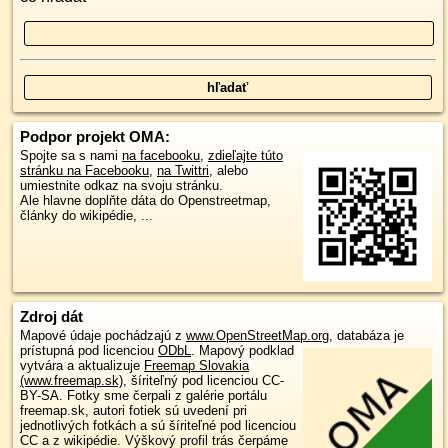
Podpor projekt OMA:
Spojte sa s nami
na facebooku
,
zdieľajte túto
stránku na Facebooku
,
na Twittri
, alebo
umiestnite odkaz na svoju stránku.
Ale hlavne doplňte dáta do Openstreetmap,
články do wikipédie, ...
Zdroj dát
Mapové údaje pochádzajú z
www.OpenStreetMap.org
, databáza je
prístupná pod licenciou
ODbL
.
Mapový podklad
vytvára a aktualizuje
Freemap Slovakia
(www.freemap.sk)
, šíriteľný pod licenciou CC-
BY-SA. Fotky sme čerpali z galérie portálu
freemap.sk, autori fotiek sú uvedení pri
jednotlivých fotkách a sú šíriteľné pod licenciou
CC a z wikipédie. Výškový profil trás čerpáme