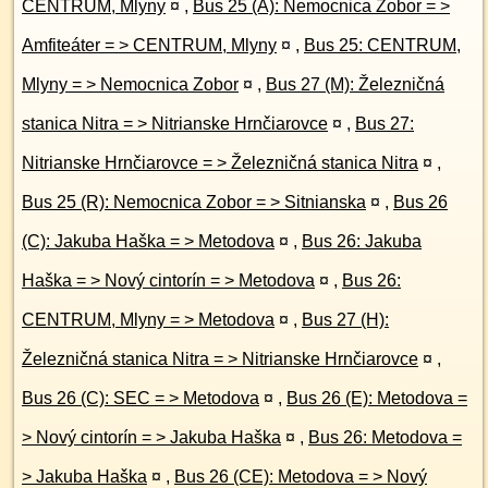
CENTRUM, Mlyny
¤
,
Bus 25 (A): Nemocnica Zobor = >
Amfiteáter = > CENTRUM, Mlyny
¤
,
Bus 25: CENTRUM,
Mlyny = > Nemocnica Zobor
¤
,
Bus 27 (M): Železničná
stanica Nitra = > Nitrianske Hrnčiarovce
¤
,
Bus 27:
Nitrianske Hrnčiarovce = > Železničná stanica Nitra
¤
,
Bus 25 (R): Nemocnica Zobor = > Sitnianska
¤
,
Bus 26
(C): Jakuba Haška = > Metodova
¤
,
Bus 26: Jakuba
Haška = > Nový cintorín = > Metodova
¤
,
Bus 26:
CENTRUM, Mlyny = > Metodova
¤
,
Bus 27 (H):
Železničná stanica Nitra = > Nitrianske Hrnčiarovce
¤
,
Bus 26 (C): SEC = > Metodova
¤
,
Bus 26 (E): Metodova =
> Nový cintorín = > Jakuba Haška
¤
,
Bus 26: Metodova =
> Jakuba Haška
¤
,
Bus 26 (CE): Metodova = > Nový