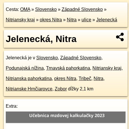
Cesta:
OMA
»
Slovensko
»
Západné Slovensko
»
Nitriansky kraj
»
okres Nitra
»
Nitra
»
ulice
»
Jelenecká
Jelenecká, Nitra
Jelenecká je v
Slovensko
,
Západné Slovensko
,
Podunajská nížina
,
Trnavská pahorkatina
,
Nitriansky kraj
,
Nitrianska pahorkatina
,
okres Nitra
,
Tribeč
,
Nitra
,
Nitrianske Hrnčiarovce
,
Zobor
dĺžky 2,1 km
Extra: