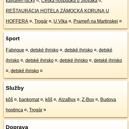
kaviareň lúčky
¤
,
Česká hospůdka u Slováka
¤
,
REŠTAURÁCIA HOTELA ZÁMOCKÁ KORUNA U
HOFFERA
¤
,
Trogár
¤
,
U Vlka
¤
,
Prameň na Martinskej
¤
šport
Fabrique
¤
,
detské ihrisko
¤
,
detské ihrisko
¤
,
detské
ihrisko
¤
,
detské ihrisko
¤
,
detské ihrisko
¤
,
detské ihrisko
¤
,
detské ihrisko
¤
Služby
kôš
¤
,
bankomat
¤
,
kôš
¤
,
AlzaBox
¤
,
Z-Box
¤
,
Budova
hostinca
¤
,
Trogár
¤
Doprava