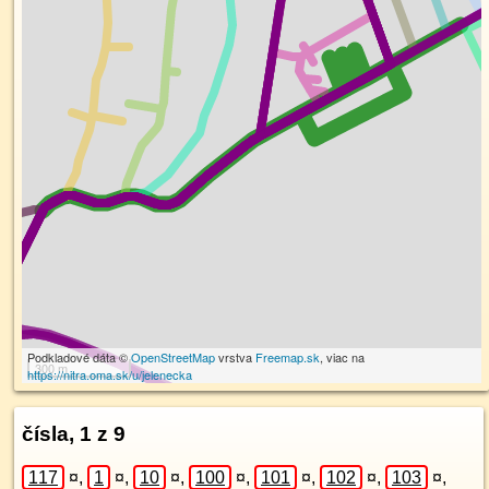
Podkladové dáta ©
OpenStreetMap
vrstva
Freemap.sk
, viac na
300 m
https://nitra.oma.sk/u/jelenecka
čísla, 1 z 9
117
¤
,
1
¤
,
10
¤
,
100
¤
,
101
¤
,
102
¤
,
103
¤
,