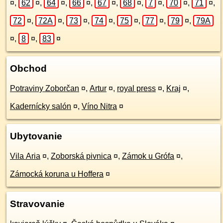
¤
,
62
¤
,
64
¤
,
66
¤
,
67
¤
,
68
¤
,
7
¤
,
70
¤
,
71
¤
,
72
¤
,
72A
¤
,
73
¤
,
74
¤
,
75
¤
,
77
¤
,
79
¤
,
79A
¤
,
8
¤
,
83
¤
Obchod
Potraviny Zoborčan
¤
,
Artur
¤
,
royal press
¤
,
Kraj
¤
,
Kadernícky salón
¤
,
Víno Nitra
¤
Ubytovanie
Vila Aria
¤
,
Zoborská pivnica
¤
,
Zámok u Grófa
¤
,
Zámocká koruna u Hoffera
¤
Stravovanie