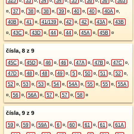
325
¤
,
33
¤
,
34
¤
,
34
¤
,
35
¤
,
36
¤
,
36
¤
,
363
¤
,
37
¤
,
38
¤
,
38
¤
,
39
¤
,
40
¤
,
40
¤
,
40A
¤
,
40B
¤
,
41
¤
,
41/139
¤
,
42
¤
,
42
¤
,
43A
¤
,
43B
¤
,
43C
¤
,
43D
¤
,
44
¤
,
44
¤
,
45A
¤
,
45B
¤
čísla, 8 z 9
45C
¤
,
45D
¤
,
46
¤
,
46
¤
,
47A
¤
,
47B
¤
,
47C
¤
,
47D
¤
,
48
¤
,
48
¤
,
49
¤
,
5
¤
,
50
¤
,
51
¤
,
52
¤
,
52
¤
,
53
¤
,
53
¤
,
54
¤
,
54A
¤
,
55
¤
,
55
¤
,
55A
¤
,
56
¤
,
56A
¤
,
57
¤
,
57
¤
,
58
¤
čísla, 9 z 9
59
¤
,
59
¤
,
59A
¤
,
6
¤
,
60
¤
,
61
¤
,
61
¤
,
61A