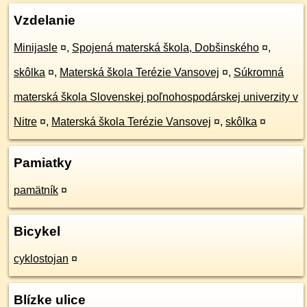
Vzdelanie
Minijasle
¤
,
Spojená materská škola, Dobšinského
¤
,
skôlka
¤
,
Materská škola Terézie Vansovej
¤
,
Súkromná
materská škola Slovenskej poľnohospodárskej univerzity v
Nitre
¤
,
Materská škola Terézie Vansovej
¤
,
skôlka
¤
Pamiatky
pamätník
¤
Bicykel
cyklostojan
¤
Blízke ulice