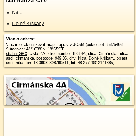
Nachádza sa v
Nitra
Dolné Krškany
Viac o adrese
Viac info:
aktualizovať mapu
,
uprav v JOSM (pokročilé)
,
-58764668
,
Súradnice:
48°16'38"N
,
18°5'59"E
stiahni GPX
, cislo: 4A, streetnumber: 873 4A, ulica: Cirmánska, ulica
asci: cirmanska, postcode: 949 05, city: Nitra, Dolné Krškany, oblast
asci: nitra, lon: 18.09982898790511, lat: 48.27726312141685,