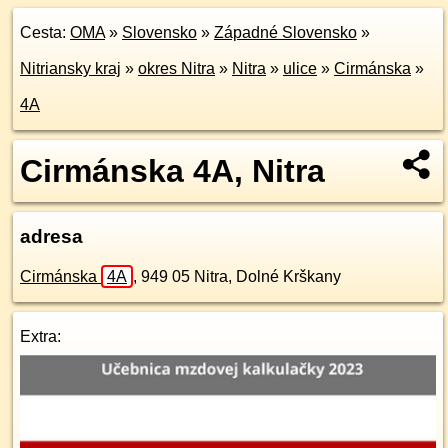
Cesta:
OMA
»
Slovensko
»
Západné Slovensko
»
Nitriansky kraj
»
okres Nitra
»
Nitra
»
ulice
»
Cirmánska
»
4A
Cirmánska 4A, Nitra
adresa
Cirmánska
4A
,
949 05
Nitra, Dolné Krškany
Extra: