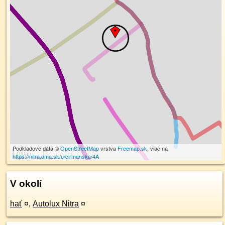
Podkladové dáta ©
OpenStreetMap
vrstva
Freemap.sk
, viac na
100 m
https://nitra.oma.sk/u/cirmanska/4A
V okolí
hať
¤
,
Autolux Nitra
¤