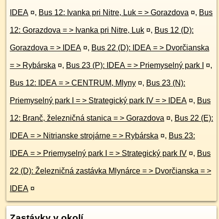
IDEA
¤
,
Bus 12: Ivanka pri Nitre, Luk = > Gorazdova
¤
,
Bus
12: Gorazdova = > Ivanka pri Nitre, Luk
¤
,
Bus 12 (D):
Gorazdova = > IDEA
¤
,
Bus 22 (D): IDEA = > Dvorčianska
= > Rybárska
¤
,
Bus 23 (P): IDEA = > Priemyselný park I
¤
,
Bus 12: IDEA = > CENTRUM, Mlyny
¤
,
Bus 23 (N):
Priemyselný park I = > Strategický park IV = > IDEA
¤
,
Bus
12: Branč, železničná stanica = > Gorazdova
¤
,
Bus 22 (E):
IDEA = > Nitrianske strojárne = > Rybárska
¤
,
Bus 23:
IDEA = > Priemyselný park I = > Strategický park IV
¤
,
Bus
22 (D): Železničná zastávka Mlynárce = > Dvorčianska = >
IDEA
¤
Zastávky v okolí