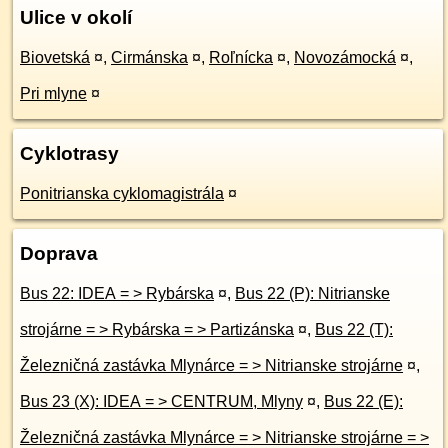
Ulice v okolí
Biovetská
¤
,
Cirmánska
¤
,
Roľnícka
¤
,
Novozámocká
¤
,
Pri mlyne
¤
Cyklotrasy
Ponitrianska cyklomagistrála
¤
Doprava
Bus 22: IDEA = > Rybárska
¤
,
Bus 22 (P): Nitrianske
strojárne = > Rybárska = > Partizánska
¤
,
Bus 22 (T):
Železničná zastávka Mlynárce = > Nitrianske strojárne
¤
,
Bus 23 (X): IDEA = > CENTRUM, Mlyny
¤
,
Bus 22 (E):
Železničná zastávka Mlynárce = > Nitrianske strojárne = >