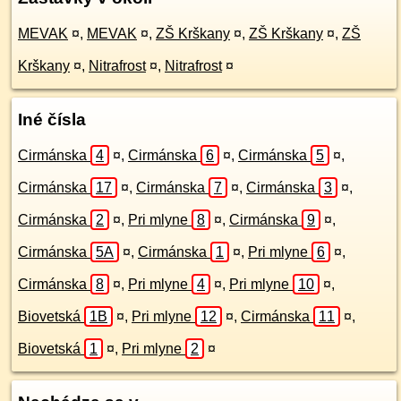
MEVAK
¤
,
MEVAK
¤
,
ZŠ Krškany
¤
,
ZŠ Krškany
¤
,
ZŠ
Krškany
¤
,
Nitrafrost
¤
,
Nitrafrost
¤
Iné čísla
Cirmánska
4
¤
,
Cirmánska
6
¤
,
Cirmánska
5
¤
,
Cirmánska
17
¤
,
Cirmánska
7
¤
,
Cirmánska
3
¤
,
Cirmánska
2
¤
,
Pri mlyne
8
¤
,
Cirmánska
9
¤
,
Cirmánska
5A
¤
,
Cirmánska
1
¤
,
Pri mlyne
6
¤
,
Cirmánska
8
¤
,
Pri mlyne
4
¤
,
Pri mlyne
10
¤
,
Biovetská
1B
¤
,
Pri mlyne
12
¤
,
Cirmánska
11
¤
,
Biovetská
1
¤
,
Pri mlyne
2
¤