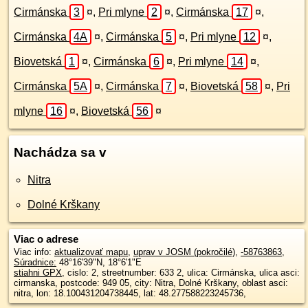
Cirmánska
3
¤
,
Pri mlyne
2
¤
,
Cirmánska
17
¤
,
Cirmánska
4A
¤
,
Cirmánska
5
¤
,
Pri mlyne
12
¤
,
Biovetská
1
¤
,
Cirmánska
6
¤
,
Pri mlyne
14
¤
,
Cirmánska
5A
¤
,
Cirmánska
7
¤
,
Biovetská
58
¤
,
Pri
mlyne
16
¤
,
Biovetská
56
¤
Nachádza sa v
Nitra
Dolné Krškany
Viac o adrese
Viac info:
aktualizovať mapu
,
uprav v JOSM (pokročilé)
,
-58763863
,
Súradnice:
48°16'39"N
,
18°6'1"E
stiahni GPX
, cislo: 2, streetnumber: 633 2, ulica: Cirmánska, ulica asci:
cirmanska, postcode: 949 05, city: Nitra, Dolné Krškany, oblast asci:
nitra, lon: 18.100431204738445, lat: 48.277588223245736,