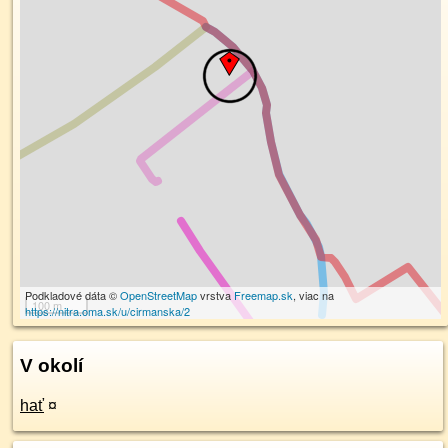
Podkladové dáta ©
OpenStreetMap
vrstva
Freemap.sk
, viac na
100 m
https://nitra.oma.sk/u/cirmanska/2
V okolí
hať
¤