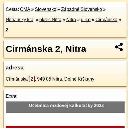
Cesta:
OMA
»
Slovensko
»
Západné Slovensko
»
Nitriansky kraj
»
okres Nitra
»
Nitra
»
ulice
»
Cirmánska
»
2
Cirmánska 2, Nitra
adresa
Cirmánska
2
,
949 05
Nitra, Dolné Krškany
Extra: