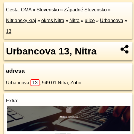
Cesta:
OMA
»
Slovensko
»
Západné Slovensko
»
Nitriansky kraj
»
okres Nitra
»
Nitra
»
ulice
»
Urbancova
»
13
Urbancova 13, Nitra
adresa
Urbancova
13
,
949 01
Nitra, Zobor
Extra: