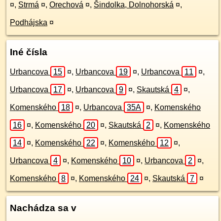
¤
,
Strmá
¤
,
Orechová
¤
,
Šindolka, Dolnohorská
¤
,
Podhájska
¤
Iné čísla
Urbancova
15
¤
,
Urbancova
19
¤
,
Urbancova
11
¤
,
Urbancova
17
¤
,
Urbancova
9
¤
,
Skautská
4
¤
,
Komenského
18
¤
,
Urbancova
35A
¤
,
Komenského
16
¤
,
Komenského
20
¤
,
Skautská
2
¤
,
Komenského
14
¤
,
Komenského
22
¤
,
Komenského
12
¤
,
Urbancova
4
¤
,
Komenského
10
¤
,
Urbancova
2
¤
,
Komenského
8
¤
,
Komenského
24
¤
,
Skautská
7
¤
Nachádza sa v