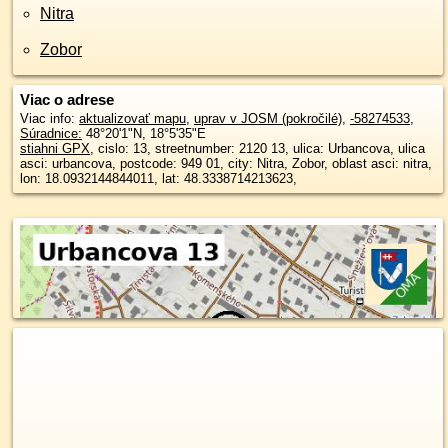
Nitra
Zobor
Viac o adrese
Viac info:
aktualizovať mapu
,
uprav v JOSM (pokročilé)
,
-58274533
,
Súradnice:
48°20'1"N
,
18°5'35"E
stiahni GPX
, cislo: 13, streetnumber: 2120 13, ulica: Urbancova, ulica
asci: urbancova, postcode: 949 01, city: Nitra, Zobor, oblast asci: nitra,
lon: 18.0932144844011, lat: 48.3338714213623,