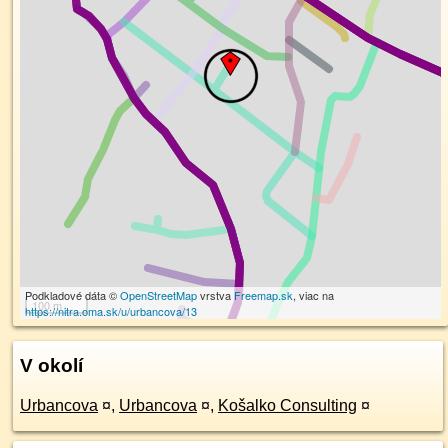
Podkladové dáta ©
OpenStreetMap
vrstva
Freemap.sk
, viac na
100 m
https://nitra.oma.sk/u/urbancova/13
V okolí
Urbancova
¤
,
Urbancova
¤
,
Košalko Consulting
¤