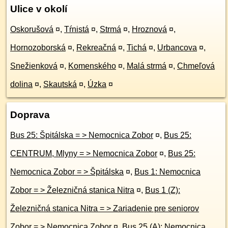
Ulice v okolí
Oskorušová
¤
,
Tŕnistá
¤
,
Strmá
¤
,
Hroznová
¤
,
Hornozoborská
¤
,
Rekreačná
¤
,
Tichá
¤
,
Urbancova
¤
,
Snežienková
¤
,
Komenského
¤
,
Malá strmá
¤
,
Chmeľová
dolina
¤
,
Skautská
¤
,
Úzka
¤
Doprava
Bus 25: Špitálska = > Nemocnica Zobor
¤
,
Bus 25:
CENTRUM, Mlyny = > Nemocnica Zobor
¤
,
Bus 25:
Nemocnica Zobor = > Špitálska
¤
,
Bus 1: Nemocnica
Zobor = > Železničná stanica Nitra
¤
,
Bus 1 (Z):
Železničná stanica Nitra = > Zariadenie pre seniorov
Zobor = > Nemocnica Zobor
¤
,
Bus 25 (A): Nemocnica