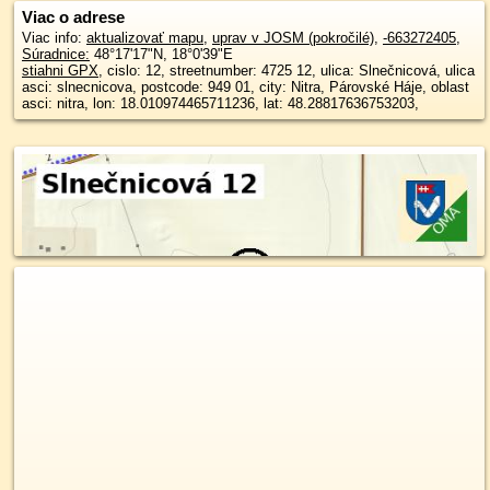
Viac o adrese
Viac info:
aktualizovať mapu
,
uprav v JOSM (pokročilé)
,
-663272405
,
Súradnice:
48°17'17"N
,
18°0'39"E
stiahni GPX
, cislo: 12, streetnumber: 4725 12, ulica: Slnečnicová, ulica
asci: slnecnicova, postcode: 949 01, city: Nitra, Párovské Háje, oblast
asci: nitra, lon: 18.010974465711236, lat: 48.28817636753203,