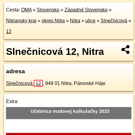
Cesta:
OMA
»
Slovensko
»
Západné Slovensko
»
Nitriansky kraj
»
okres Nitra
»
Nitra
»
ulice
»
Slnečnicová
»
12
Slnečnicová 12, Nitra
adresa
Slnečnicová
12
,
949 01
Nitra, Párovské Háje
Extra: