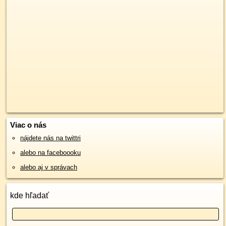
Viac o nás
nájdete nás na twittri
alebo na faceboooku
alebo aj v správach
kde hľadať