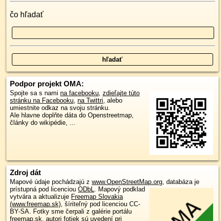
čo hľadať
Podpor projekt OMA:
Spojte sa s nami
na facebooku
,
zdieľajte túto
stránku na Facebooku
,
na Twittri
, alebo
umiestnite odkaz na svoju stránku.
Ale hlavne doplňte dáta do Openstreetmap,
články do wikipédie, ...
Zdroj dát
Mapové údaje pochádzajú z
www.OpenStreetMap.org
, databáza je
prístupná pod licenciou
ODbL
.
Mapový podklad
vytvára a aktualizuje
Freemap Slovakia
(www.freemap.sk)
, šíriteľný pod licenciou CC-
BY-SA. Fotky sme čerpali z galérie portálu
freemap.sk, autori fotiek sú uvedení pri