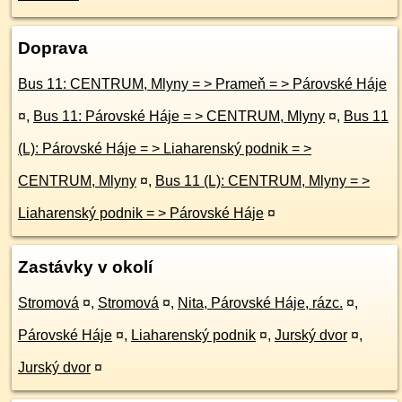
Doprava
Bus 11: CENTRUM, Mlyny = > Prameň = > Párovské Háje
¤
,
Bus 11: Párovské Háje = > CENTRUM, Mlyny
¤
,
Bus 11
(L): Párovské Háje = > Liaharenský podnik = >
CENTRUM, Mlyny
¤
,
Bus 11 (L): CENTRUM, Mlyny = >
Liaharenský podnik = > Párovské Háje
¤
Zastávky v okolí
Stromová
¤
,
Stromová
¤
,
Nita, Párovské Háje, rázc.
¤
,
Párovské Háje
¤
,
Liaharenský podnik
¤
,
Jurský dvor
¤
,
Jurský dvor
¤