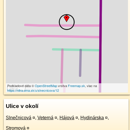
Podkladové dáta ©
OpenStreetMap
vrstva
Freemap.sk
, viac na
100 m
https://nitra.oma.sk/u/slnecnicova/12
Ulice v okolí
Slnečnicová
¤
,
Veterná
¤
,
Hájová
¤
,
Hydinárska
¤
,
Stromová
¤