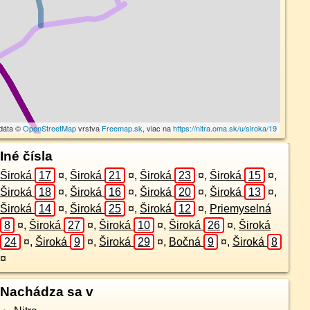
dáta ©
OpenStreetMap
vrstva
Freemap.sk
, viac na
https://nitra.oma.sk/u/siroka/19
Iné čísla
Široká
17
¤
,
Široká
21
¤
,
Široká
23
¤
,
Široká
15
¤
,
Široká
18
¤
,
Široká
16
¤
,
Široká
20
¤
,
Široká
13
¤
,
Široká
14
¤
,
Široká
25
¤
,
Široká
12
¤
,
Priemyselná
8
¤
,
Široká
27
¤
,
Široká
10
¤
,
Široká
26
¤
,
Široká
24
¤
,
Široká
9
¤
,
Široká
29
¤
,
Bočná
9
¤
,
Široká
8
¤
Nachádza sa v