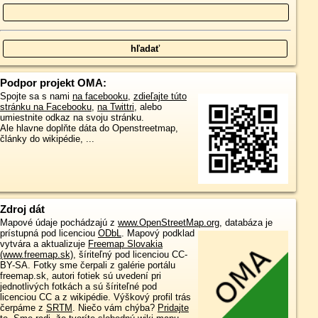
Podpor projekt OMA:
Spojte sa s nami
na facebooku
,
zdieľajte túto
stránku na Facebooku
,
na Twittri
, alebo
umiestnite odkaz na svoju stránku.
Ale hlavne doplňte dáta do Openstreetmap,
články do wikipédie, ...
Zdroj dát
Mapové údaje pochádzajú z
www.OpenStreetMap.org
, databáza je
prístupná pod licenciou
ODbL
.
Mapový podklad
vytvára a aktualizuje
Freemap Slovakia
(www.freemap.sk)
, šíriteľný pod licenciou CC-
BY-SA. Fotky sme čerpali z galérie portálu
freemap.sk, autori fotiek sú uvedení pri
jednotlivých fotkách a sú šíriteľné pod
licenciou CC a z wikipédie. Výškový profil trás
čerpáme z
SRTM
. Niečo vám chýba?
Pridajte