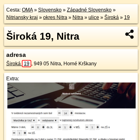
Cesta:
OMA
»
Slovensko
»
Západné Slovensko
»
Nitriansky kraj
»
okres Nitra
»
Nitra
»
ulice
»
Široká
»
19
Široká 19, Nitra
adresa
Široká
19
,
949 05
Nitra, Horné Krškany
Extra: