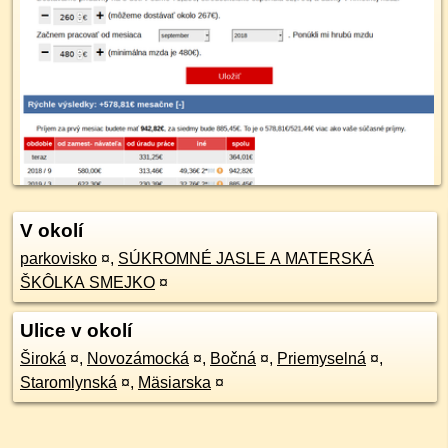
V okolí
parkovisko
¤
,
SÚKROMNÉ JASLE A MATERSKÁ
ŠKÔLKA SMEJKO
¤
Ulice v okolí
Široká
¤
,
Novozámocká
¤
,
Bočná
¤
,
Priemyselná
¤
,
Staromlynská
¤
,
Mäsiarska
¤