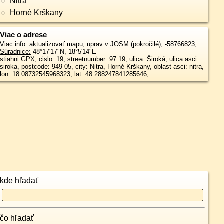
Nitra
Horné Krškany
Viac o adrese
Viac info:
aktualizovať mapu
,
uprav v JOSM (pokročilé)
,
-58766823
,
Súradnice:
48°17'17"N
,
18°5'14"E
stiahni GPX
, cislo: 19, streetnumber: 97 19, ulica: Široká, ulica asci:
siroka, postcode: 949 05, city: Nitra, Horné Krškany, oblast asci: nitra,
lon: 18.08732545968323, lat: 48.288247841285646,
kde hľadať
čo hľadať