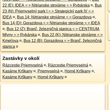
22 (E): IDEA = > Nitrianske strojárne = > Rybárska
¤
,
Bus
23 (N): Priemyselný park I = > Strategický park IV = >
IDEA
¤
,
Bus 14: Nitrianske strojárne = > Gorazdova
¤
,
Bus 14 (D): Gorazdova = > Nitrianske strojárne = > IDEA
¤
,
Bus 12 (Z): Branč, železničná stanica = > CENTRUM,
Mlyny = > Rybárska
¤
,
Bus 22 (K): Nitrianske strojárne = >
Kmeťova
¤
,
Bus 12 (B): Gorazdova = > Branč, železničná
stanica
¤
Zastávky v okolí
Rázcestie Priemyselná
¤
,
Rázcestie Priemyselná
¤
,
Kasárne Krškany
¤
,
Priemyselná
¤
,
Horné Krškany
¤
,
Kasárne Krškany
¤
,
Horné Krškany
¤