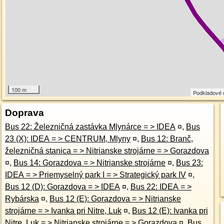
100 m
Podkladové 
Doprava
Bus 22: Železničná zastávka Mlynárce = > IDEA
¤
,
Bus
23 (X): IDEA = > CENTRUM, Mlyny
¤
,
Bus 12: Branč,
železničná stanica = > Nitrianske strojárne = > Gorazdova
¤
,
Bus 14: Gorazdova = > Nitrianske strojárne
¤
,
Bus 23:
IDEA = > Priemyselný park I = > Strategický park IV
¤
,
Bus 12 (D): Gorazdova = > IDEA
¤
,
Bus 22: IDEA = >
Rybárska
¤
,
Bus 12 (E): Gorazdova = > Nitrianske
strojárne = > Ivanka pri Nitre, Luk
¤
,
Bus 12 (E): Ivanka pri
Nitre, Luk = > Nitrianske strojárne = > Gorazdova
¤
,
Bus