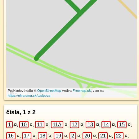
Podkladové dáta ©
OpenStreetMap
vrstva
Freemap.sk
, viac na
50 m
https://nitra.oma.sk/u/sipova
čísla, 1 z 2
1
¤
,
10
¤
,
11
¤
,
11A
¤
,
12
¤
,
13
¤
,
14
¤
,
15
¤
,
16
¤
,
17
¤
,
18
¤
,
19
¤
,
2
¤
,
20
¤
,
21
¤
,
22
¤
,