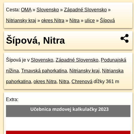
Cesta:
OMA
»
Slovensko
»
Západné Slovensko
»
Nitriansky kraj
»
okres Nitra
»
Nitra
»
ulice
»
Šípová
Šípová, Nitra
Šípová je v
Slovensko
,
Západné Slovensko
,
Podunajská
nížina
,
Trnavská pahorkatina
,
Nitriansky kraj
,
Nitrianska
pahorkatina
,
okres Nitra
,
Nitra
,
Chrenová
dĺžky 361 m
Extra: