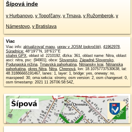
Šípová inde
v Hurbanovo
,
v Topoľčany
,
v Trnava
,
v Ružomberok
,
v
Námestovo
,
v Bratislava
Viac
Viac info:
aktualizovať mapu
,
uprav v JOSM (pokročilé)
,
41962978
,
Súradnice:
48°19'7"N
,
18°6'27"E
stiahni GPX
, oblast id: 2210192, dlzka: 361, oblast name: Nitra, oblast
asci: nitra, psc: {94901}, obce:
Slovensko
,
Západné Slovensko
,
Podunajská nížina
,
Trnavská pahorkatina
,
Nitriansky kraj
,
Nitrianska
pahorkatina
,
okres Nitra
,
Nitra
,
Chrenová
, lon: 18.10757737530638, lat:
48.31886665191467, lanes: 1, layer: 1, bridge: yes, oneway: no,
maxspeed: 30, oma:sekcia: stromy, osm version: 2, osm changeset: 0,
osm timestamp: 2021 11 26T06:58:54Z,