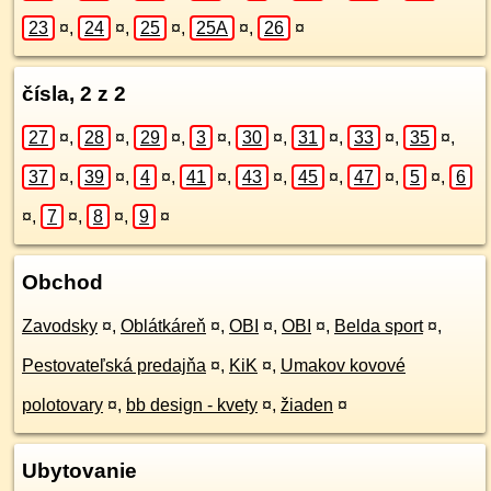
23
¤
,
24
¤
,
25
¤
,
25A
¤
,
26
¤
čísla, 2 z 2
27
¤
,
28
¤
,
29
¤
,
3
¤
,
30
¤
,
31
¤
,
33
¤
,
35
¤
,
37
¤
,
39
¤
,
4
¤
,
41
¤
,
43
¤
,
45
¤
,
47
¤
,
5
¤
,
6
¤
,
7
¤
,
8
¤
,
9
¤
Obchod
Zavodsky
¤
,
Oblátkáreň
¤
,
OBI
¤
,
OBI
¤
,
Belda sport
¤
,
Pestovateľská predajňa
¤
,
KiK
¤
,
Umakov kovové
polotovary
¤
,
bb design - kvety
¤
,
žiaden
¤
Ubytovanie