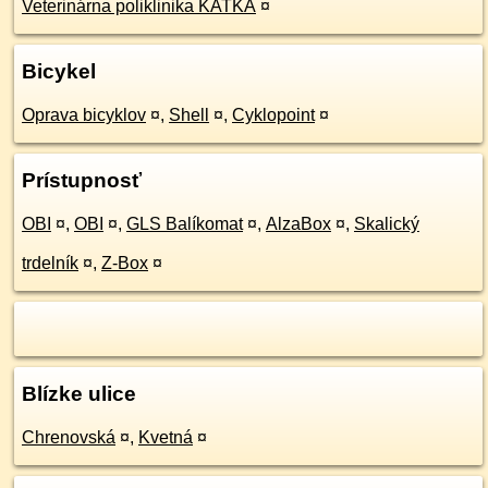
Veterinárna poliklinika KATKA
¤
Bicykel
Oprava bicyklov
¤
,
Shell
¤
,
Cyklopoint
¤
Prístupnosť
OBI
¤
,
OBI
¤
,
GLS Balíkomat
¤
,
AlzaBox
¤
,
Skalický
trdelník
¤
,
Z-Box
¤
Blízke ulice
Chrenovská
¤
,
Kvetná
¤