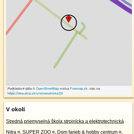
Podkladové dáta ©
OpenStreetMap
vrstva
Freemap.sk
, viac na
100 m
https://nitra.oma.sk/u/remeselnicka/20
V okolí
Stredná priemyselná škola strojnícka a elektrotechnická
Nitra
¤
,
SUPER ZOO
¤
,
Dom farieb & hobby centrum
¤
,