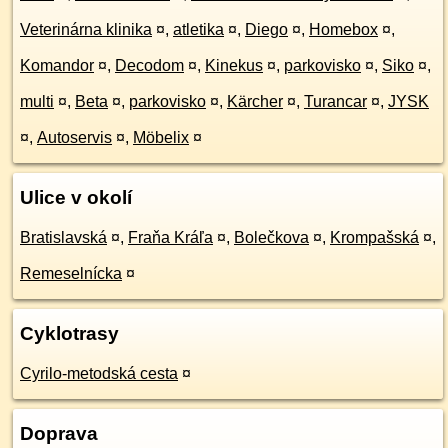
Veterinárna klinika
¤
,
atletika
¤
,
Diego
¤
,
Homebox
¤
,
Komandor
¤
,
Decodom
¤
,
Kinekus
¤
,
parkovisko
¤
,
Siko
¤
,
multi
¤
,
Beta
¤
,
parkovisko
¤
,
Kärcher
¤
,
Turancar
¤
,
JYSK
¤
,
Autoservis
¤
,
Möbelix
¤
Ulice v okolí
Bratislavská
¤
,
Fraňa Kráľa
¤
,
Bolečkova
¤
,
Krompašská
¤
,
Remeselnícka
¤
Cyklotrasy
Cyrilo-metodská cesta
¤
Doprava