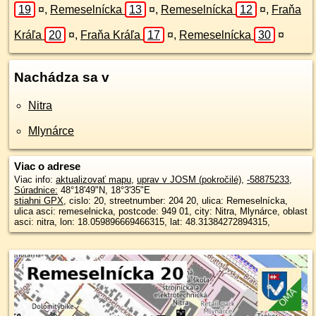
19
¤
,
Remeselnícka
13
¤
,
Remeselnícka
12
¤
,
Fraňa
Kráľa
20
¤
,
Fraňa Kráľa
17
¤
,
Remeselnícka
30
¤
Nachádza sa v
Nitra
Mlynárce
Viac o adrese
Viac info:
aktualizovať mapu
,
uprav v JOSM (pokročilé)
,
-58875233
,
Súradnice:
48°18'49"N
,
18°3'35"E
stiahni GPX
, cislo: 20, streetnumber: 204 20, ulica: Remeselnícka,
ulica asci: remeselnicka, postcode: 949 01, city: Nitra, Mlynárce, oblast
asci: nitra, lon: 18.059896669466315, lat: 48.31384272894315,