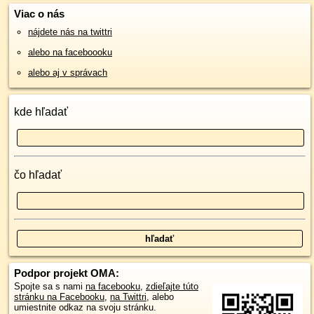
Viac o nás
nájdete nás na twittri
alebo na faceboooku
alebo aj v správach
kde hľadať
čo hľadať
Podpor projekt OMA:
Spojte sa s nami
na facebooku
,
zdieľajte túto
stránku na Facebooku
,
na Twittri
, alebo
umiestnite odkaz na svoju stránku.