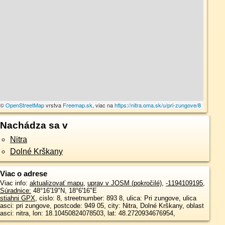
a ©
OpenStreetMap
vrstva
Freemap.sk
, viac na
https://nitra.oma.sk/u/pri-zungove/8
Nachádza sa v
Nitra
Dolné Krškany
Viac o adrese
Viac info:
aktualizovať mapu
,
uprav v JOSM (pokročilé)
,
-1194109195
,
Súradnice:
48°16'19"N
,
18°6'16"E
stiahni GPX
, cislo: 8, streetnumber: 893 8, ulica: Pri zungove, ulica
asci: pri zungove, postcode: 949 05, city: Nitra, Dolné Krškany, oblast
asci: nitra, lon: 18.10450824078503, lat: 48.2720934676954,