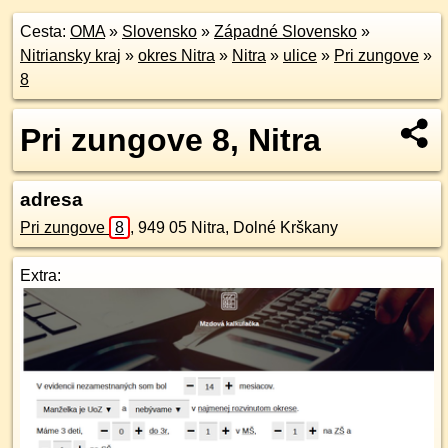
Cesta:
OMA
»
Slovensko
»
Západné Slovensko
»
Nitriansky kraj
»
okres Nitra
»
Nitra
»
ulice
»
Pri zungove
»
8
Pri zungove 8, Nitra
adresa
Pri zungove
8
,
949 05
Nitra, Dolné Krškany
Extra: