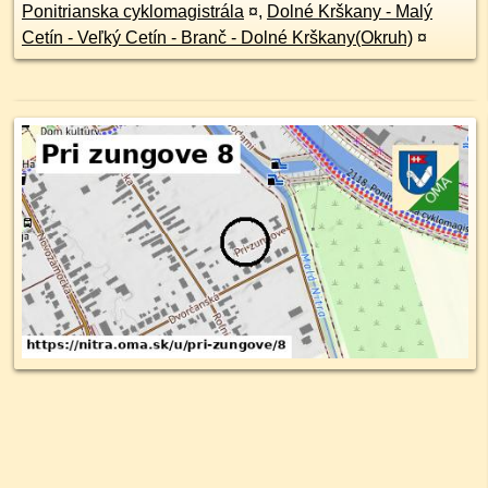
Ponitrianska cyklomagistrála
¤
,
Dolné Krškany - Malý
Cetín - Veľký Cetín - Branč - Dolné Krškany(Okruh)
¤