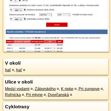
V okolí
hať
¤
,
hať
¤
Ulice v okolí
Medzi vodami
¤
,
Záborského
¤
,
K rieke
¤
,
Pri zungove
¤
,
Roľnícka
¤
,
Pri mlyne
¤
,
Dvorčanská
¤
Cyklotrasy