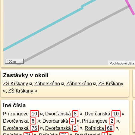
100 m
Podkladové dát
Zastávky v okolí
ZŠ Krškany
¤
,
Záborského
¤
,
Záborského
¤
,
ZŠ Krškany
¤
,
ZŠ Krškany
¤
Iné čísla
Pri zungove
10
¤
,
Dvorčanská
8
¤
,
Dvorčanská
10
¤
,
Dvorčanská
6
¤
,
Dvorčanská
4
¤
,
Pri zungove
2
¤
,
Dvorčanská
76
¤
,
Dvorčanská
2
¤
,
Roľnícka
69
¤
,