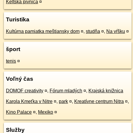
Keltská pivnica
¤
Turistika
Kultúrna pamiatka meštiansky dom
¤
,
studňa
¤
,
Na vŕšku
¤
šport
tenis
¤
Voľný čas
DOMOF creativity
¤
,
Fórum mladých
¤
,
Krajská knižnica
Karola Kmeťka v Nitre
¤
,
park
¤
,
Kreatívne centrum Nitra
¤
,
Kino Palace
¤
,
Mexiko
¤
Služby