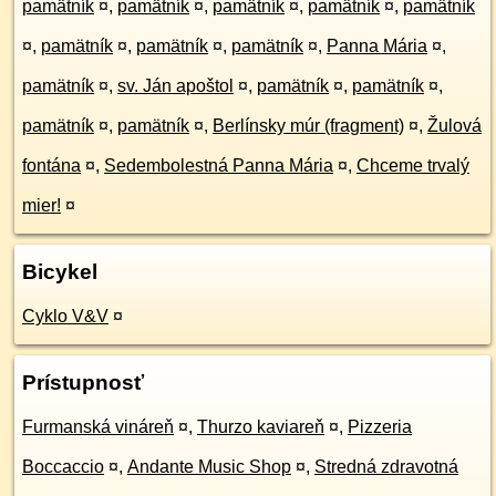
pamätník
¤
,
pamätník
¤
,
pamätník
¤
,
pamätník
¤
,
pamätník
¤
,
pamätník
¤
,
pamätník
¤
,
pamätník
¤
,
Panna Mária
¤
,
pamätník
¤
,
sv. Ján apoštol
¤
,
pamätník
¤
,
pamätník
¤
,
pamätník
¤
,
pamätník
¤
,
Berlínsky múr (fragment)
¤
,
Žulová
fontána
¤
,
Sedembolestná Panna Mária
¤
,
Chceme trvalý
mier!
¤
Bicykel
Cyklo V&V
¤
Prístupnosť
Furmanská vináreň
¤
,
Thurzo kaviareň
¤
,
Pizzeria
Boccaccio
¤
,
Andante Music Shop
¤
,
Stredná zdravotná