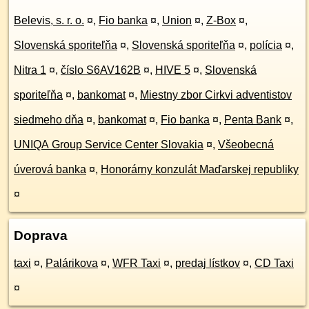
Belevis, s. r. o.
¤
,
Fio banka
¤
,
Union
¤
,
Z-Box
¤
,
Slovenská sporiteľňa
¤
,
Slovenská sporiteľňa
¤
,
polícia
¤
,
Nitra 1
¤
,
číslo S6AV162B
¤
,
HIVE 5
¤
,
Slovenská
sporiteľňa
¤
,
bankomat
¤
,
Miestny zbor Cirkvi adventistov
siedmeho dňa
¤
,
bankomat
¤
,
Fio banka
¤
,
Penta Bank
¤
,
UNIQA Group Service Center Slovakia
¤
,
Všeobecná
úverová banka
¤
,
Honorárny konzulát Maďarskej republiky
¤
Doprava
taxi
¤
,
Palárikova
¤
,
WFR Taxi
¤
,
predaj lístkov
¤
,
CD Taxi
¤