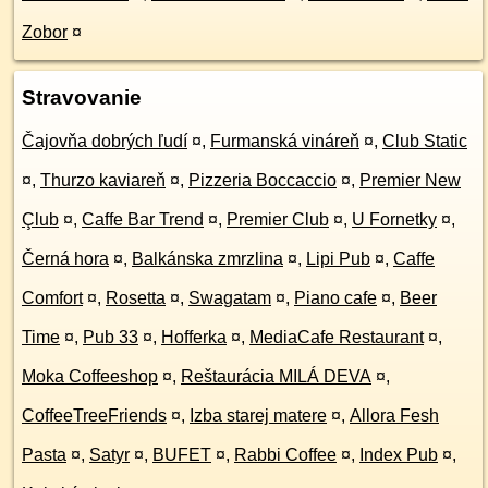
Zobor
¤
Stravovanie
Čajovňa dobrých ľudí
¤
,
Furmanská vináreň
¤
,
Club Static
¤
,
Thurzo kaviareň
¤
,
Pizzeria Boccaccio
¤
,
Premier New
Çlub
¤
,
Caffe Bar Trend
¤
,
Premier Club
¤
,
U Fornetky
¤
,
Černá hora
¤
,
Balkánska zmrzlina
¤
,
Lipi Pub
¤
,
Caffe
Comfort
¤
,
Rosetta
¤
,
Swagatam
¤
,
Piano cafe
¤
,
Beer
Time
¤
,
Pub 33
¤
,
Hofferka
¤
,
MediaCafe Restaurant
¤
,
Moka Coffeeshop
¤
,
Reštaurácia MILÁ DEVA
¤
,
CoffeeTreeFriends
¤
,
Izba starej matere
¤
,
Allora Fesh
Pasta
¤
,
Satyr
¤
,
BUFET
¤
,
Rabbi Coffee
¤
,
Index Pub
¤
,