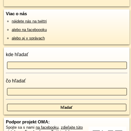
Viac o nás
nájdete nás na twittri
alebo na faceboooku
alebo aj v správach
kde hľadať
čo hľadať
Podpor projekt OMA:
Spojte sa s nami
na facebooku
,
zdieľajte túto