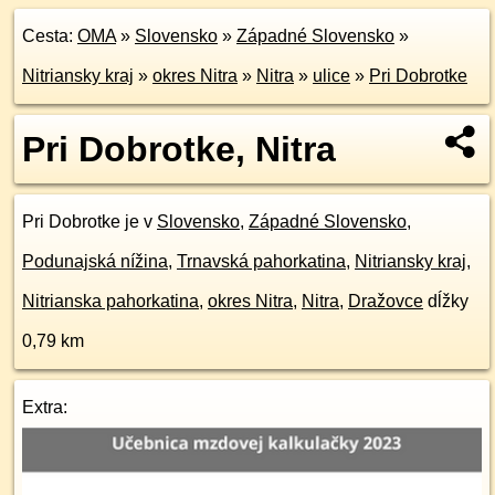
Cesta:
OMA
»
Slovensko
»
Západné Slovensko
»
Nitriansky kraj
»
okres Nitra
»
Nitra
»
ulice
»
Pri Dobrotke
Pri Dobrotke, Nitra
Pri Dobrotke je v
Slovensko
,
Západné Slovensko
,
Podunajská nížina
,
Trnavská pahorkatina
,
Nitriansky kraj
,
Nitrianska pahorkatina
,
okres Nitra
,
Nitra
,
Dražovce
dĺžky
0,79 km
Extra: