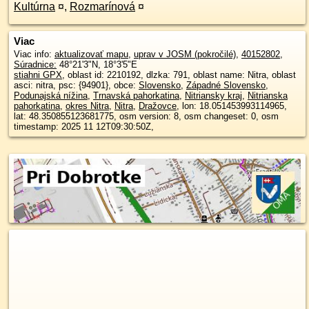
Kultúrna
¤
,
Rozmarínová
¤
Viac
Viac info:
aktualizovať mapu
,
uprav v JOSM (pokročilé)
,
40152802
,
Súradnice:
48°21'3"N
,
18°3'5"E
stiahni GPX
, oblast id: 2210192, dlzka: 791, oblast name: Nitra, oblast
asci: nitra, psc: {94901}, obce:
Slovensko
,
Západné Slovensko
,
Podunajská nížina
,
Trnavská pahorkatina
,
Nitriansky kraj
,
Nitrianska
pahorkatina
,
okres Nitra
,
Nitra
,
Dražovce
, lon: 18.051453993114965,
lat: 48.350855123681775, osm version: 8, osm changeset: 0, osm
timestamp: 2025 11 12T09:30:50Z,