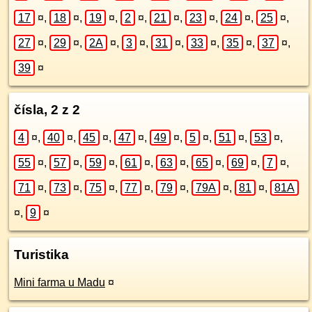
17
¤
,
18
¤
,
19
¤
,
2
¤
,
21
¤
,
23
¤
,
24
¤
,
25
¤
,
27
¤
,
29
¤
,
2A
¤
,
3
¤
,
31
¤
,
33
¤
,
35
¤
,
37
¤
,
39
¤
čísla, 2 z 2
4
¤
,
40
¤
,
45
¤
,
47
¤
,
49
¤
,
5
¤
,
51
¤
,
53
¤
,
55
¤
,
57
¤
,
59
¤
,
61
¤
,
63
¤
,
65
¤
,
69
¤
,
7
¤
,
71
¤
,
73
¤
,
75
¤
,
77
¤
,
79
¤
,
79A
¤
,
81
¤
,
81A
¤
,
9
¤
Turistika
Mini farma u Madu
¤