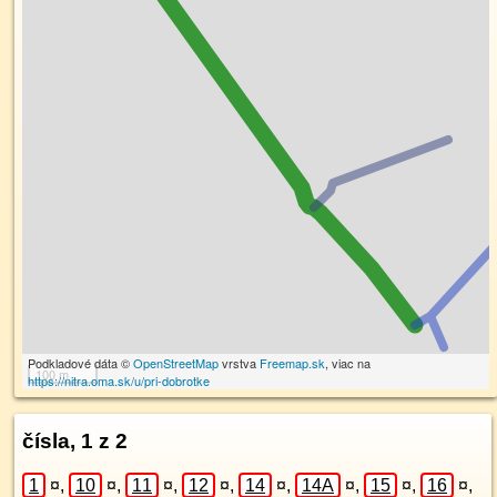
Podkladové dáta ©
OpenStreetMap
vrstva
Freemap.sk
, viac na
100 m
https://nitra.oma.sk/u/pri-dobrotke
čísla, 1 z 2
1
¤
,
10
¤
,
11
¤
,
12
¤
,
14
¤
,
14A
¤
,
15
¤
,
16
¤
,