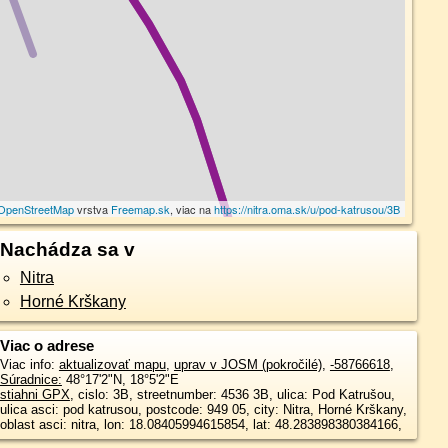
OpenStreetMap
vrstva
Freemap.sk
, viac na
https://nitra.oma.sk/u/pod-katrusou/3B
Nachádza sa v
Nitra
Horné Krškany
Viac o adrese
Viac info:
aktualizovať mapu
,
uprav v JOSM (pokročilé)
,
-58766618
,
Súradnice:
48°17'2"N
,
18°5'2"E
stiahni GPX
, cislo: 3B, streetnumber: 4536 3B, ulica: Pod Katrušou,
ulica asci: pod katrusou, postcode: 949 05, city: Nitra, Horné Krškany,
oblast asci: nitra, lon: 18.08405994615854, lat: 48.283898380384166,