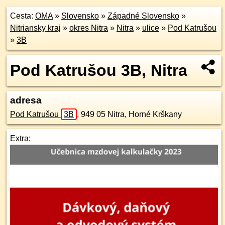
Cesta:
OMA
»
Slovensko
»
Západné Slovensko
»
Nitriansky kraj
»
okres Nitra
»
Nitra
»
ulice
»
Pod Katrušou
»
3B
Pod Katrušou 3B, Nitra
adresa
Pod Katrušou
3B
,
949 05
Nitra, Horné Krškany
Extra: