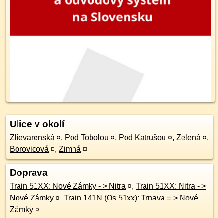
Ulice v okolí
Zlievarenská
¤
,
Pod Tobolou
¤
,
Pod Katrušou
¤
,
Zelená
¤
,
Borovicová
¤
,
Zimná
¤
Doprava
Train 51XX: Nové Zámky - > Nitra
¤
,
Train 51XX: Nitra - >
Nové Zámky
¤
,
Train 141N (Os 51xx): Trnava = > Nové
Zámky
¤