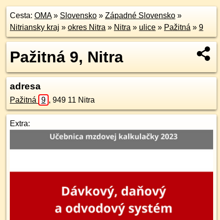
Cesta:
OMA
»
Slovensko
»
Západné Slovensko
»
Nitriansky kraj
»
okres Nitra
»
Nitra
»
ulice
»
Pažitná
»
9
Pažitná 9, Nitra
adresa
Pažitná
9
,
949 11
Nitra
Extra: