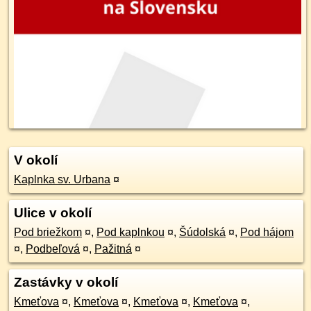
V okolí
Kaplnka sv. Urbana
¤
Ulice v okolí
Pod briežkom
¤
,
Pod kaplnkou
¤
,
Šúdolská
¤
,
Pod hájom
¤
,
Podbeľová
¤
,
Pažitná
¤
Zastávky v okolí
Kmeťova
¤
,
Kmeťova
¤
,
Kmeťova
¤
,
Kmeťova
¤
,