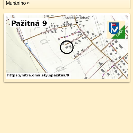
Murániho
¤