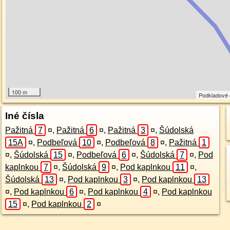
100 m
Podkladové
Iné čísla
Pažitná
7
¤
,
Pažitná
6
¤
,
Pažitná
3
¤
,
Šúdolská
15A
¤
,
Podbeľová
10
¤
,
Podbeľová
8
¤
,
Pažitná
1
¤
,
Šúdolská
15
¤
,
Podbeľová
6
¤
,
Šúdolská
7
¤
,
Pod
kaplnkou
7
¤
,
Šúdolská
9
¤
,
Pod kaplnkou
11
¤
,
Šúdolská
13
¤
,
Pod kaplnkou
3
¤
,
Pod kaplnkou
13
¤
,
Pod kaplnkou
6
¤
,
Pod kaplnkou
4
¤
,
Pod kaplnkou
15
¤
,
Pod kaplnkou
2
¤