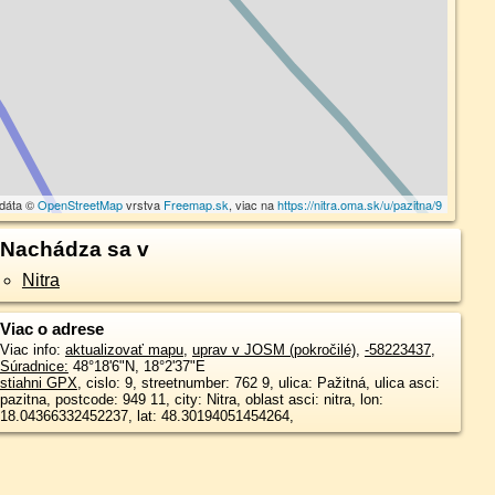
 dáta ©
OpenStreetMap
vrstva
Freemap.sk
, viac na
https://nitra.oma.sk/u/pazitna/9
Nachádza sa v
Nitra
Viac o adrese
Viac info:
aktualizovať mapu
,
uprav v JOSM (pokročilé)
,
-58223437
,
Súradnice:
48°18'6"N
,
18°2'37"E
stiahni GPX
, cislo: 9, streetnumber: 762 9, ulica: Pažitná, ulica asci:
pazitna, postcode: 949 11, city: Nitra, oblast asci: nitra, lon:
18.04366332452237, lat: 48.30194051454264,