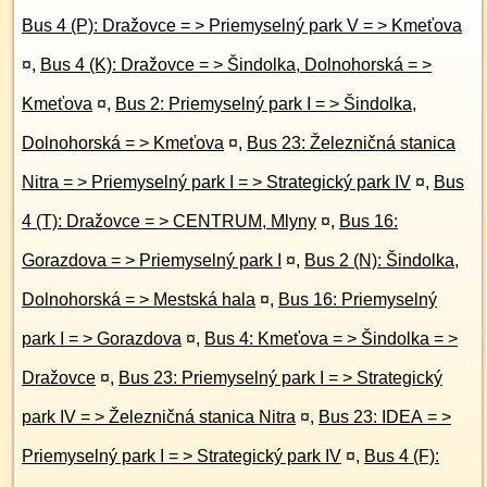
Bus 4 (P): Dražovce = > Priemyselný park V = > Kmeťova
¤
,
Bus 4 (K): Dražovce = > Šindolka, Dolnohorská = >
Kmeťova
¤
,
Bus 2: Priemyselný park I = > Šindolka,
Dolnohorská = > Kmeťova
¤
,
Bus 23: Železničná stanica
Nitra = > Priemyselný park I = > Strategický park IV
¤
,
Bus
4 (T): Dražovce = > CENTRUM, Mlyny
¤
,
Bus 16:
Gorazdova = > Priemyselný park I
¤
,
Bus 2 (N): Šindolka,
Dolnohorská = > Mestská hala
¤
,
Bus 16: Priemyselný
park I = > Gorazdova
¤
,
Bus 4: Kmeťova = > Šindolka = >
Dražovce
¤
,
Bus 23: Priemyselný park I = > Strategický
park IV = > Železničná stanica Nitra
¤
,
Bus 23: IDEA = >
Priemyselný park I = > Strategický park IV
¤
,
Bus 4 (F):