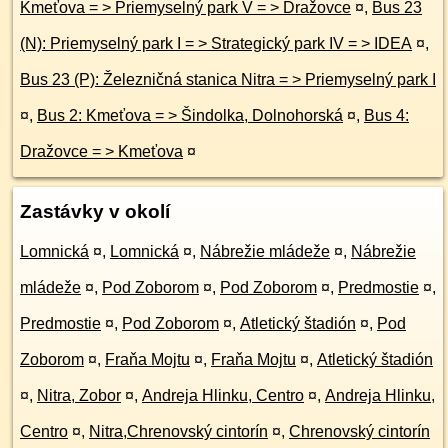
Kmeťova = > Priemyselný park V = > Dražovce
¤
,
Bus 23
(N): Priemyselný park I = > Strategický park IV = > IDEA
¤
,
Bus 23 (P): Železničná stanica Nitra = > Priemyselný park I
¤
,
Bus 2: Kmeťova = > Šindolka, Dolnohorská
¤
,
Bus 4:
Dražovce = > Kmeťova
¤
Zastávky v okolí
Lomnická
¤
,
Lomnická
¤
,
Nábrežie mládeže
¤
,
Nábrežie
mládeže
¤
,
Pod Zoborom
¤
,
Pod Zoborom
¤
,
Predmostie
¤
,
Predmostie
¤
,
Pod Zoborom
¤
,
Atletický štadión
¤
,
Pod
Zoborom
¤
,
Fraňa Mojtu
¤
,
Fraňa Mojtu
¤
,
Atletický štadión
¤
,
Nitra, Zobor
¤
,
Andreja Hlinku, Centro
¤
,
Andreja Hlinku,
Centro
¤
,
Nitra,Chrenovský cintorín
¤
,
Chrenovský cintorín