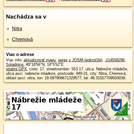
Nachádza sa v
Nitra
Chrenová
Viac o adrese
Viac info:
aktualizovať mapu
,
uprav v JOSM (pokročilé)
,
-114558296
,
Súradnice:
48°18'56"N
,
18°5'52"E
stiahni GPX
, cislo: 17, streetnumber: 553 17, ulica: Nábrežie mládeže,
ulica asci: nabrezie mladeze, postcode: 949 01, city: Nitra, Chrenová,
oblast asci: nitra, lon: 18.097908671329577, lat: 48.31557709593039,