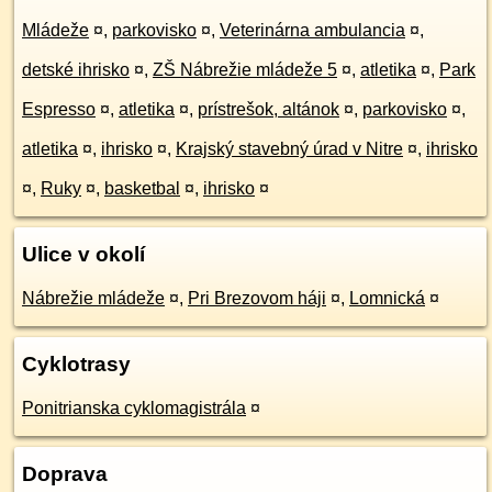
Mládeže
¤
,
parkovisko
¤
,
Veterinárna ambulancia
¤
,
detské ihrisko
¤
,
ZŠ Nábrežie mládeže 5
¤
,
atletika
¤
,
Park
Espresso
¤
,
atletika
¤
,
prístrešok, altánok
¤
,
parkovisko
¤
,
atletika
¤
,
ihrisko
¤
,
Krajský stavebný úrad v Nitre
¤
,
ihrisko
¤
,
Ruky
¤
,
basketbal
¤
,
ihrisko
¤
Ulice v okolí
Nábrežie mládeže
¤
,
Pri Brezovom háji
¤
,
Lomnická
¤
Cyklotrasy
Ponitrianska cyklomagistrála
¤
Doprava