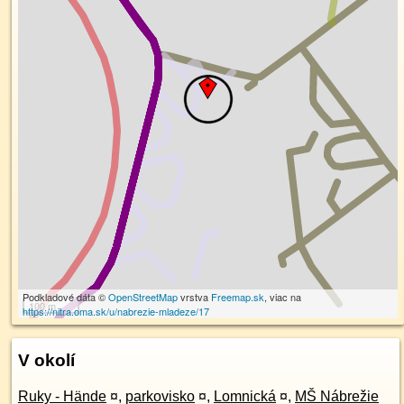
Podkladové dáta ©
OpenStreetMap
vrstva
Freemap.sk
, viac na
100 m
https://nitra.oma.sk/u/nabrezie-mladeze/17
V okolí
Ruky - Hände
¤
,
parkovisko
¤
,
Lomnická
¤
,
MŠ Nábrežie