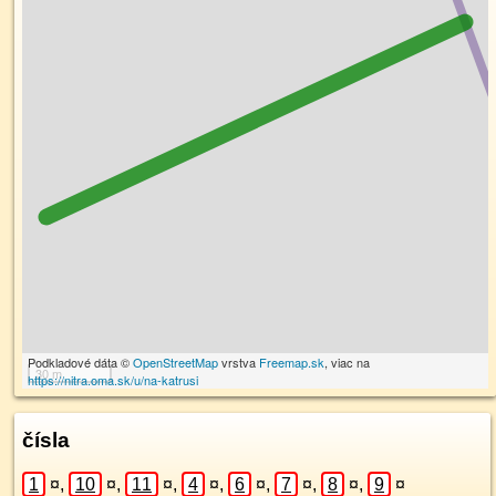
Podkladové dáta ©
OpenStreetMap
vrstva
Freemap.sk
, viac na
30 m
https://nitra.oma.sk/u/na-katrusi
čísla
1
¤
,
10
¤
,
11
¤
,
4
¤
,
6
¤
,
7
¤
,
8
¤
,
9
¤