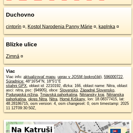
Duchovno
cintorín
¤
,
Kostol Narodenia Panny Márie
¤
,
kaplnka
¤
Blízke ulice
Zimná
¤
Viac
Viac info:
aktualizovať mapu
,
uprav v JOSM (pokročilé)
,
596000722
,
Súradnice:
48°16'54"N
,
18°5'1"E
stiahni GPX
, oblast id: 2210192, dlzka: 166, oblast name: Nitra, oblast
asci: nitra, psc: {94905}, obce:
Slovensko
,
Západné Slovensko
,
Podunajská nížina
,
Trnavská pahorkatina
,
Nitriansky kraj
,
Nitrianska
pahorkatina
,
okres Nitra
,
Nitra
,
Horné Krškany
, lon: 18.08377415, lat:
48.28186715, osm version: 4, osm changeset: 0, osm timestamp: 2025
11 12T09:30:50Z,