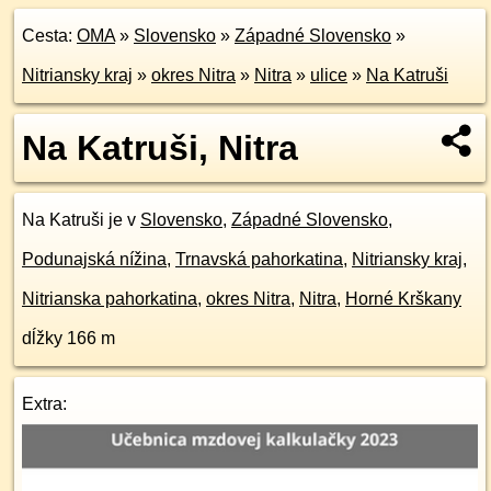
Cesta:
OMA
»
Slovensko
»
Západné Slovensko
»
Nitriansky kraj
»
okres Nitra
»
Nitra
»
ulice
»
Na Katruši
Na Katruši, Nitra
Na Katruši je v
Slovensko
,
Západné Slovensko
,
Podunajská nížina
,
Trnavská pahorkatina
,
Nitriansky kraj
,
Nitrianska pahorkatina
,
okres Nitra
,
Nitra
,
Horné Krškany
dĺžky 166 m
Extra: