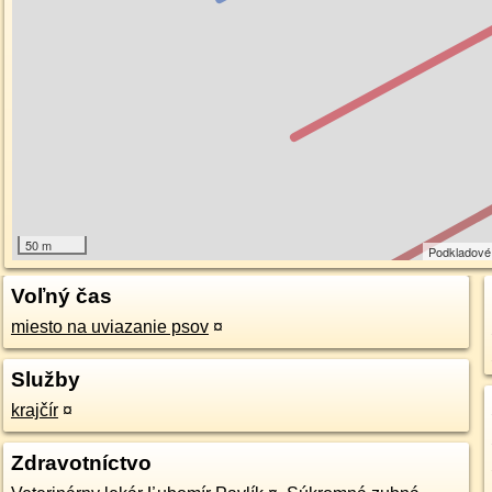
50 m
Podkladové
Voľný čas
miesto na uviazanie psov
¤
Služby
krajčír
¤
Zdravotníctvo