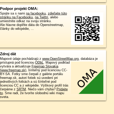
Podpor projekt OMA:
Spojte sa s nami
na facebooku
,
zdieľajte túto
stránku na Facebooku
,
na Twittri
, alebo
umiestnite odkaz na svoju stránku.
Ale hlavne doplňte dáta do Openstreetmap,
články do wikipédie, ...
Zdroj dát
Mapové údaje pochádzajú z
www.OpenStreetMap.org
, databáza je
prístupná pod licenciou
ODbL
.
Mapový podklad
vytvára a aktualizuje
Freemap Slovakia
(www.freemap.sk)
, šíriteľný pod licenciou CC-
BY-SA. Fotky sme čerpali z galérie portálu
freemap.sk, autori fotiek sú uvedení pri
jednotlivých fotkách a sú šíriteľné pod
licenciou CC a z wikipédie. Výškový profil trás
čerpáme z
SRTM
. Niečo vám chýba?
Pridajte
to
. Sme radi, že tvoríte slobodnú wiki mapu
sveta.