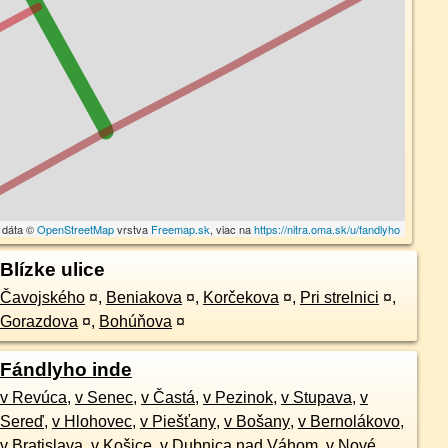
 dáta ©
OpenStreetMap
vrstva
Freemap.sk
, viac na
https://nitra.oma.sk/u/fandlyho
Blízke ulice
Čavojského
¤
,
Beniakova
¤
,
Korčekova
¤
,
Pri strelnici
¤
,
Gorazdova
¤
,
Bohúňova
¤
Fándlyho inde
v Revúca
,
v Senec
,
v Častá
,
v Pezinok
,
v Stupava
,
v
Sereď
,
v Hlohovec
,
v Piešťany
,
v Bošany
,
v Bernolákovo
,
v Bratislava
,
v Košice
,
v Dubnica nad Váhom
,
v Nové