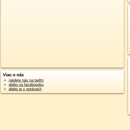
Viac o nás
nájdete nás na twittri
alebo na faceboooku
alebo aj v správach