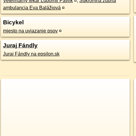
Veterinárny lekár Ľubomír Pavlík
¤
,
Súkromná zubná
ambulancia Eva Balážiová
¤
Bicykel
miesto na uviazanie psov
¤
Juraj Fándly
Juraj Fándly na epsilon.sk