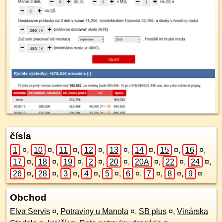
čísla
1
¤
,
10
¤
,
11
¤
,
12
¤
,
13
¤
,
14
¤
,
15
¤
,
16
¤
,
17
¤
,
18
¤
,
19
¤
,
2
¤
,
20
¤
,
20A
¤
,
22
¤
,
24
¤
,
26
¤
,
28
¤
,
3
¤
,
4
¤
,
5
¤
,
6
¤
,
7
¤
,
8
¤
,
9
¤
Obchod
Elva Servis
¤
,
Potraviny u Manola
¤
,
SB plus
¤
,
Vinárska