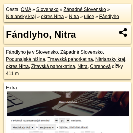
Cesta:
OMA
»
Slovensko
»
Západné Slovensko
»
Nitriansky kraj
»
okres Nitra
»
Nitra
»
ulice
»
Fándlyho
Fándlyho, Nitra
Fándlyho je v
Slovensko
,
Západné Slovensko
,
Podunajská nížina
,
Trnavská pahorkatina
,
Nitriansky kraj
,
okres Nitra
,
Žitavská pahorkatina
,
Nitra
,
Chrenová
dĺžky
411 m
Extra: