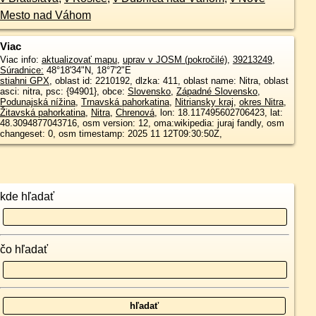
Mesto nad Váhom
Viac
Viac info:
aktualizovať mapu
,
uprav v JOSM (pokročilé)
,
39213249
,
Súradnice:
48°18'34"N
,
18°7'2"E
stiahni GPX
, oblast id: 2210192, dlzka: 411, oblast name: Nitra, oblast
asci: nitra, psc: {94901}, obce:
Slovensko
,
Západné Slovensko
,
Podunajská nížina
,
Trnavská pahorkatina
,
Nitriansky kraj
,
okres Nitra
,
Žitavská pahorkatina
,
Nitra
,
Chrenová
, lon: 18.117495602706423, lat:
48.3094877043716, osm version: 12, oma:wikipedia: juraj fandly, osm
changeset: 0, osm timestamp: 2025 11 12T09:30:50Z,
kde hľadať
čo hľadať