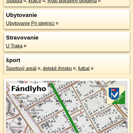
Stodola
¤
,
krajčír
¤
,
Roto potraviny drogéria
¤
Ubytovanie
Ubytovanie Pri strelnici
¤
Stravovanie
U Traka
¤
šport
Športový areál
¤
,
detské ihrisko
¤
,
futbal
¤