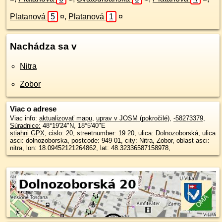
Platanová
5
¤
,
Platanová
1
¤
Nachádza sa v
Nitra
Zobor
Viac o adrese
Viac info:
aktualizovať mapu
,
uprav v JOSM (pokročilé)
,
-58273379
,
Súradnice:
48°19'24"N
,
18°5'40"E
stiahni GPX
, cislo: 20, streetnumber: 19 20, ulica: Dolnozoborská, ulica
asci: dolnozoborska, postcode: 949 01, city: Nitra, Zobor, oblast asci:
nitra, lon: 18.09452121264862, lat: 48.32336587158978,