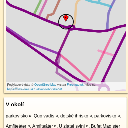
Podkladové dáta ©
OpenStreetMap
vrstva
Freemap.sk
, viac na
100 m
https://nitra.oma.sk/u/dolnozoborska/20
V okolí
parkovisko
¤
,
Quo vadis
¤
,
detské ihrisko
¤
,
parkovisko
¤
,
Amfiteáter
¤
,
Amfiteáter
¤
,
U zlatej svini
¤
,
Bufet Magister