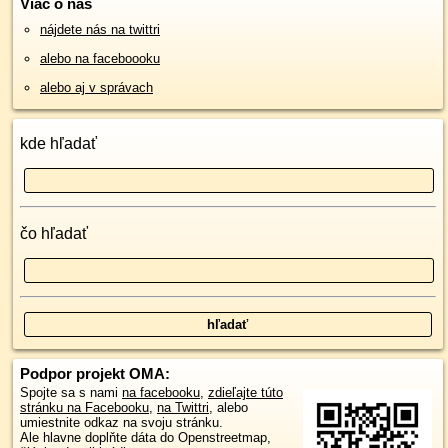
Viac o nás
nájdete nás na twittri
alebo na faceboooku
alebo aj v správach
kde hľadať
čo hľadať
Podpor projekt OMA:
Spojte sa s nami
na facebooku
,
zdieľajte túto
stránku na Facebooku
,
na Twittri
, alebo
umiestnite odkaz na svoju stránku.
Ale hlavne doplňte dáta do Openstreetmap,