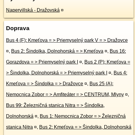
Napervillská - Dražovská
¤
Doprava
Bus 4 (F): Kmeťova = > Priemyselný park V = > Dražovce
¤
,
Bus 2: Šindolka, Dolnohorská = > Kmeťova
¤
,
Bus 16:
Gorazdova = > Priemyselný park I
¤
,
Bus 2 (P): Kmeťova =
> Šindolka, Dolnohorská = > Priemyselný park I
¤
,
Bus 4:
Kmeťova = > Šindolka = > Dražovce
¤
,
Bus 25 (A):
Nemocnica Zobor = > Amfiteáter = > CENTRUM, Mlyny
¤
,
Bus 99: Železničná stanica Nitra = > Šindolka,
Dolnohorská
¤
,
Bus 1: Nemocnica Zobor = > Železničná
stanica Nitra
¤
,
Bus 2: Kmeťova = > Šindolka, Dolnohorská