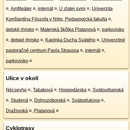
¤
,
Amfiteáter
¤
,
internát
¤
,
U zlatej svini
¤
,
Univerzita
Konštantína Filozofa v Nitre, Pedagogická fakulta
¤
,
detské ihrisko
¤
,
Materská škôlka Platanová
¤
,
parkovisko
¤
,
detské ihrisko
¤
,
Kaplnka Ducha Svätého
¤
,
Univerzitné
pastoračné centrum Pavla Straussa
¤
,
internát
¤
,
parkovisko
¤
Ulice v okolí
Nécseyho
¤
,
Tabaková
¤
,
Hospodárska
¤
,
Svätourbanská
¤
,
Studená
¤
,
Dolnozoborská
¤
,
Svätoplukova
¤
,
Dražovská
¤
,
Platanová
¤
Cyklotrasy