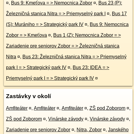
¤
,
Bus 9: Kmeťova = > Nemocnica Zobor
¤
,
Bus 23 (P):
Železničná stanica Nitra = > Priemyselný park I
¤
,
Bus 17
(S): Murániho = > Strategický park IV
¤
,
Bus 9: Nemocnica
Zobor = > Kmeťova
¤
,
Bus 1 (Z): Nemocnica Zobor = >
Zariadenie pre seniorov Zobor = > Železničná stanica
Nitra
¤
,
Bus 23: Železničná stanica Nitra = > Priemyselný
park I = > Strategický park IV
¤
,
Bus 23: IDEA = >
Priemyselný park I = > Strategický park IV
¤
Zastávky v okolí
Amfiteáter
¤
,
Amfiteáter
¤
,
Amfiteáter
¤
,
ZŠ pod Zoborom
¤
,
ZŠ pod Zoborom
¤
,
Vinárske závody
¤
,
Vinárske závody
¤
,
Zariadenie pre seniorov Zobor
¤
,
Nitra, Zobor
¤
,
Janského