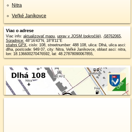
Nitra
Veľké Janíkovce
Viac o adrese
Viac info:
aktualizovať mapu
,
uprav v JOSM (pokročilé)
,
-58762065
,
Súradnice:
48°16'43"N
,
18°8'11"E
stiahni GPX
, cislo: 108, streetnumber: 488 108, ulica: Dlhá, ulica asci:
dlha, postcode: 949 07, city: Nitra, Veľké Janíkovce, oblast asci: nitra,
lon: 18.136600270476592, lat: 48.27878090067855,