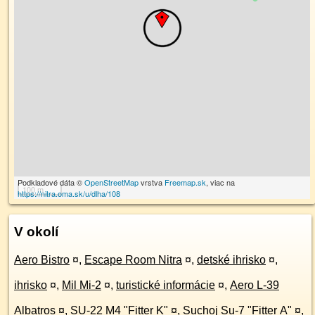
Podkladové dáta ©
OpenStreetMap
vrstva
Freemap.sk
, viac na
100 m
https://nitra.oma.sk/u/dlha/108
V okolí
Aero Bistro
¤
,
Escape Room Nitra
¤
,
detské ihrisko
¤
,
ihrisko
¤
,
Mil Mi-2
¤
,
turistické informácie
¤
,
Aero L-39
Albatros
¤
,
SU-22 M4 "Fitter K"
¤
,
Suchoj Su-7 "Fitter A"
¤
,