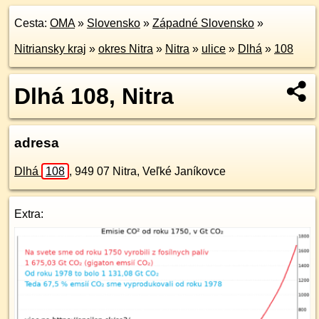
Cesta:
OMA
»
Slovensko
»
Západné Slovensko
»
Nitriansky kraj
»
okres Nitra
»
Nitra
»
ulice
»
Dlhá
»
108
Dlhá 108, Nitra
adresa
Dlhá
108
,
949 07
Nitra, Veľké Janíkovce
Extra: