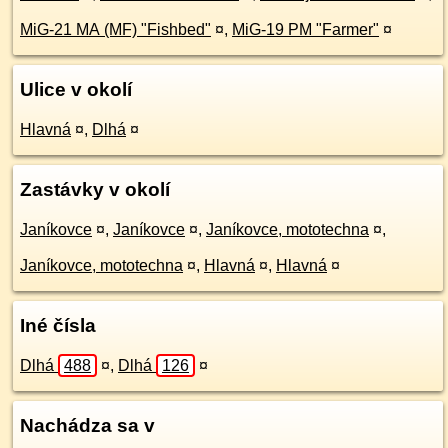
MiG-21 MA (MF) "Fishbed"
¤
,
MiG-19 PM "Farmer"
¤
Ulice v okolí
Hlavná
¤
,
Dlhá
¤
Zastávky v okolí
Janíkovce
¤
,
Janíkovce
¤
,
Janíkovce, mototechna
¤
,
Janíkovce, mototechna
¤
,
Hlavná
¤
,
Hlavná
¤
Iné čísla
Dlhá
488
¤
,
Dlhá
126
¤
Nachádza sa v