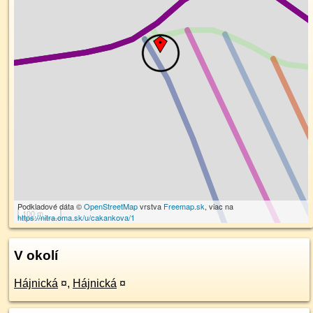
Podkladové dáta ©
OpenStreetMap
vrstva
Freemap.sk
, viac na
100 m
https://nitra.oma.sk/u/cakankova/1
V okolí
Hájnická
¤
,
Hájnická
¤