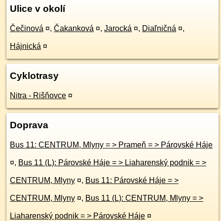
Ulice v okolí
Čečinová
¤
,
Čakanková
¤
,
Jarocká
¤
,
Diaľničná
¤
,
Hájnická
¤
Cyklotrasy
Nitra - Rišňovce
¤
Doprava
Bus 11: CENTRUM, Mlyny = > Prameň = > Párovské Háje
¤
,
Bus 11 (L): Párovské Háje = > Liaharenský podnik = >
CENTRUM, Mlyny
¤
,
Bus 11: Párovské Háje = >
CENTRUM, Mlyny
¤
,
Bus 11 (L): CENTRUM, Mlyny = >
Liaharenský podnik = > Párovské Háje
¤