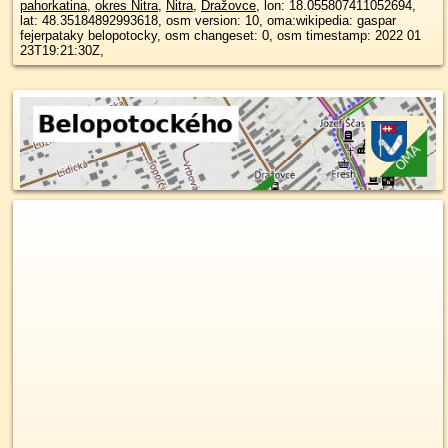
pahorkatina
,
okres Nitra
,
Nitra
,
Dražovce
, lon: 18.055807411052694,
lat: 48.35184892993618, osm version: 10, oma:wikipedia: gaspar
fejerpataky belopotocky, osm changeset: 0, osm timestamp: 2022 01
23T19:21:30Z,