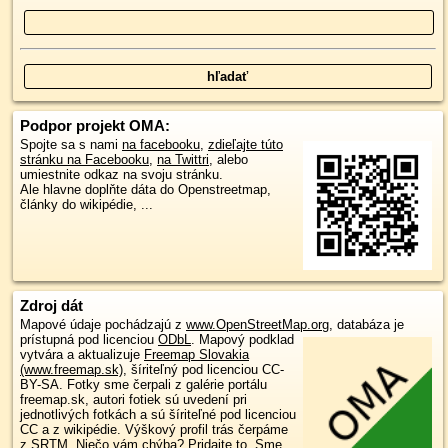
Podpor projekt OMA:
Spojte sa s nami
na facebooku
,
zdieľajte túto
stránku na Facebooku
,
na Twittri
, alebo
umiestnite odkaz na svoju stránku.
Ale hlavne doplňte dáta do Openstreetmap,
články do wikipédie, ...
Zdroj dát
Mapové údaje pochádzajú z
www.OpenStreetMap.org
, databáza je
prístupná pod licenciou
ODbL
.
Mapový podklad
vytvára a aktualizuje
Freemap Slovakia
(www.freemap.sk)
, šíriteľný pod licenciou CC-
BY-SA. Fotky sme čerpali z galérie portálu
freemap.sk, autori fotiek sú uvedení pri
jednotlivých fotkách a sú šíriteľné pod licenciou
CC a z wikipédie. Výškový profil trás čerpáme
z
SRTM
. Niečo vám chýba?
Pridajte to
. Sme