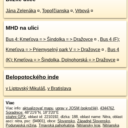
Jána Zelenáka
¤
,
Topoľčianska
¤
,
Vrbová
¤
MHD na ulici
Bus 4: Kmeťova = > Šindolka = > Dražovce
¤
,
Bus 4 (F):
Kmeťova = > Priemyselný park V = > Dražovce
¤
,
Bus 4
(K): Kmeťova = > Šindolka, Dolnohorská = > Dražovce
¤
Belopotockého inde
v Liptovský Mikuláš
,
v Bratislava
Viac
Viac info:
aktualizovať mapu
,
uprav v JOSM (pokročilé)
,
4344762
,
Súradnice:
48°21'6"N
,
18°3'20"E
stiahni GPX
, oblast id: 2210192, dlzka: 188, oblast name: Nitra, oblast
asci: nitra, psc: {94901}, obce:
Slovensko
,
Západné Slovensko
,
Podunajská nížina
,
Trnavská pahorkatina
,
Nitriansky kraj
,
Nitrianska