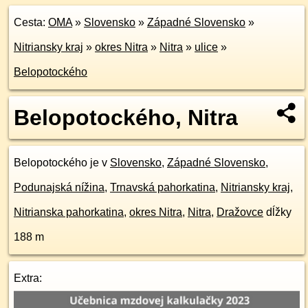
Cesta:
OMA
»
Slovensko
»
Západné Slovensko
»
Nitriansky kraj
»
okres Nitra
»
Nitra
»
ulice
»
Belopotockého
Belopotockého, Nitra
Belopotockého je v
Slovensko
,
Západné Slovensko
,
Podunajská nížina
,
Trnavská pahorkatina
,
Nitriansky kraj
,
Nitrianska pahorkatina
,
okres Nitra
,
Nitra
,
Dražovce
dĺžky
188 m
Extra: