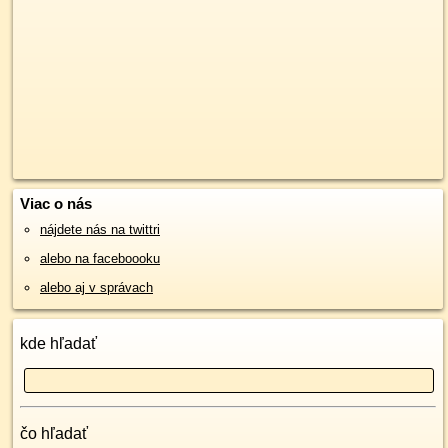
Viac o nás
nájdete nás na twittri
alebo na faceboooku
alebo aj v správach
kde hľadať
čo hľadať