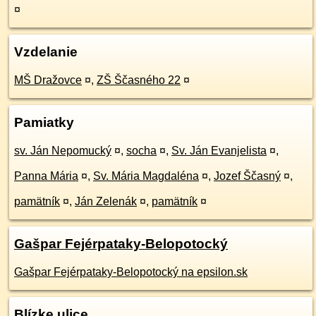
¤
Vzdelanie
MŠ Dražovce
¤
,
ZŠ Ščasného 22
¤
Pamiatky
sv. Ján Nepomucký
¤
,
socha
¤
,
Sv. Ján Evanjelista
¤
,
Panna Mária
¤
,
Sv. Mária Magdaléna
¤
,
Jozef Ščasný
¤
,
pamätník
¤
,
Ján Zelenák
¤
,
pamätník
¤
Gašpar Fejérpataky-Belopotocký
Gašpar Fejérpataky-Belopotocký na epsilon.sk
Blízke ulice