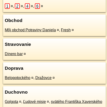
1
¤
,
2
¤
,
4
¤
,
6
¤
Obchod
Môj obchod Potraviny Daniela
¤
,
Fresh
¤
Stravovanie
Dinero bar
¤
Doprava
Belopotockého
¤
,
Dražovce
¤
Duchovno
Golgota
¤
,
Ľudové misie
¤
,
svätého Františka Xaverského