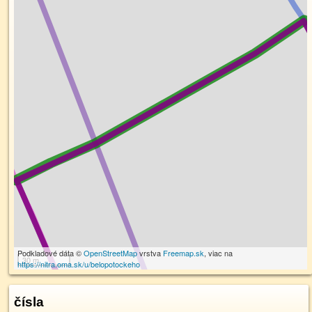
Podkladové dáta ©
OpenStreetMap
vrstva
Freemap.sk
, viac na
30 m
https://nitra.oma.sk/u/belopotockeho
čísla