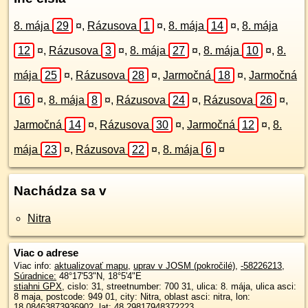
8. mája
29
¤
,
Rázusova
1
¤
,
8. mája
14
¤
,
8. mája
12
¤
,
Rázusova
3
¤
,
8. mája
27
¤
,
8. mája
10
¤
,
8.
mája
25
¤
,
Rázusova
28
¤
,
Jarmočná
18
¤
,
Jarmočná
16
¤
,
8. mája
8
¤
,
Rázusova
24
¤
,
Rázusova
26
¤
,
Jarmočná
14
¤
,
Rázusova
30
¤
,
Jarmočná
12
¤
,
8.
mája
23
¤
,
Rázusova
22
¤
,
8. mája
6
¤
Nachádza sa v
Nitra
Viac o adrese
Viac info:
aktualizovať mapu
,
uprav v JOSM (pokročilé)
,
-58226213
,
Súradnice:
48°17'53"N
,
18°5'4"E
stiahni GPX
, cislo: 31, streetnumber: 700 31, ulica: 8. mája, ulica asci:
8 maja, postcode: 949 01, city: Nitra, oblast asci: nitra, lon:
18.08463873936902, lat: 48.29817948372223,