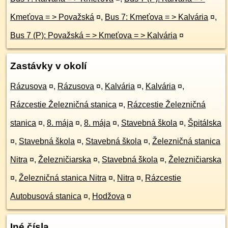
Kmeťova = > Považská
¤
,
Bus 7: Kmeťova = > Kalvária
¤
,
Bus 7 (P): Považská = > Kmeťova = > Kalvária
¤
Zastávky v okolí
Rázusova
¤
,
Rázusova
¤
,
Kalvária
¤
,
Kalvária
¤
,
Rázcestie Železničná stanica
¤
,
Rázcestie Železničná
stanica
¤
,
8. mája
¤
,
8. mája
¤
,
Stavebná škola
¤
,
Špitálska
¤
,
Stavebná škola
¤
,
Stavebná škola
¤
,
Železničná stanica
Nitra
¤
,
Železničiarska
¤
,
Stavebná škola
¤
,
Železničiarska
¤
,
Železničná stanica Nitra
¤
,
Nitra
¤
,
Rázcestie
Autobusová stanica
¤
,
Hodžova
¤
Iné čísla