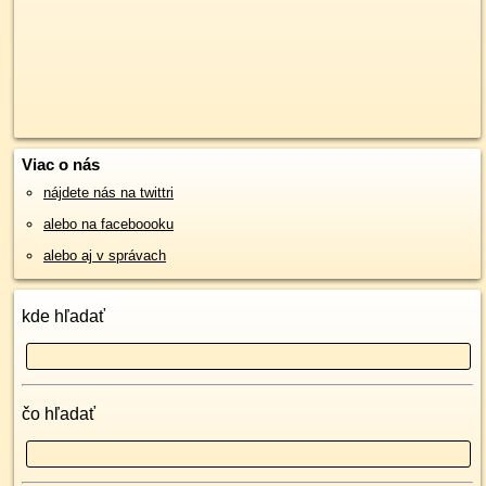
Viac o nás
nájdete nás na twittri
alebo na faceboooku
alebo aj v správach
kde hľadať
čo hľadať