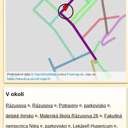
Podkladové dáta ©
OpenStreetMap
vrstva
Freemap.sk
, viac na
100 m
https://nitra.oma.sk/u/8-maja/31
V okolí
Rázusova
¤
,
Rázusova
¤
,
Potraviny
¤
,
parkovisko
¤
,
detské ihrisko
¤
,
Materská škola Rázusova 26
¤
,
Fakultná
nemocnica Nitra
¤
,
parkovisko
¤
,
Lekáreň Hypericum
¤
,