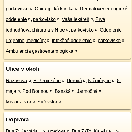
parkovisko
¤
,
Chirurgická klinika
¤
,
Dermatovenerologické
oddelenie
¤
,
parkovisko
¤
,
Vaša lekáreň
¤
,
Prvá
jednodňová chirurgia v Nitre
¤
,
parkovisko
¤
,
Oddelenie
urgentnej medicíny
¤
,
Infekčné oddelenie
¤
,
parkovisko
¤
,
Ambulancia gastroenterologická
¤
Ulice v okolí
Rázusova
¤
,
P. Benického
¤
,
Borová
¤
,
Krčméryho
¤
,
8.
mája
¤
,
Pod Borinou
¤
,
Banská
¤
,
Jarmočná
¤
,
Misionárska
¤
,
Súľovská
¤
Doprava
Bus 7: Kalvária = > Kmeťova
¤
,
Bus 7 (P): Kalvária = >