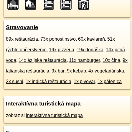
Stravovanie
89x reštaurácia
,
73x pohostinstvo
,
60x kaviareň
,
51x
rýchle občerstvenie
,
19x pizzéria
,
19x donáška
,
14x pitná
voda
,
14x ázijská reštaurácia
,
11x hamburger
,
10x čína
,
9x
talianska reštaurácia
,
9x bar
,
9x kebab
,
4x vegetariánska
,
2x sushi
,
1x indická reštaurácia
,
1x pivovar
,
1x pálenica
Interaktívna turistická mapa
zobraz si
interaktívna turistická mapa