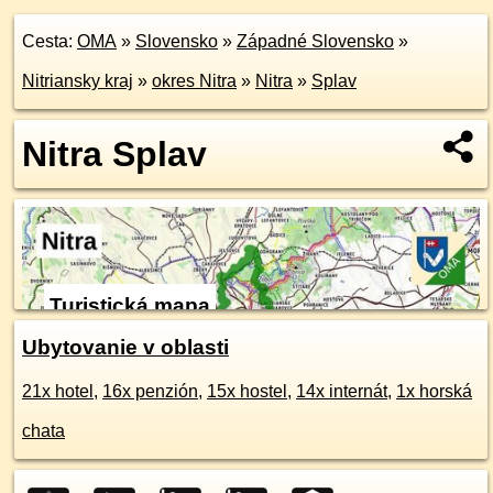
Cesta:
OMA
»
Slovensko
»
Západné Slovensko
»
Nitriansky kraj
»
okres Nitra
»
Nitra
»
Splav
Nitra Splav
Turistická mapa
Ubytovanie v oblasti
21x hotel
,
16x penzión
,
15x hostel
,
14x internát
,
1x horská
chata