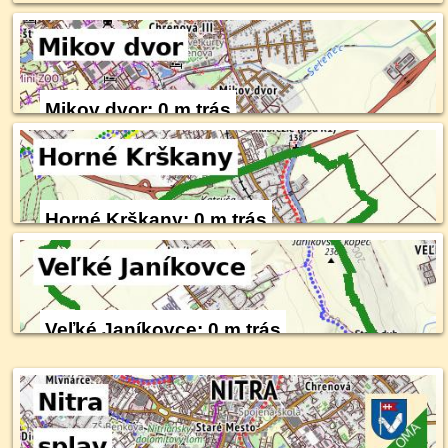
Mikov dvor: 0 m trás
Horné Krškany: 0 m trás
Veľké Janíkovce: 0 m trás