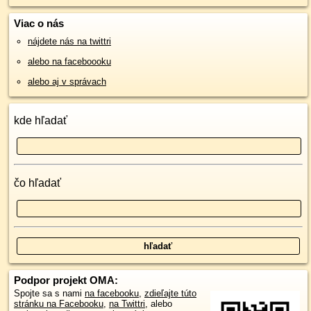
Viac o nás
nájdete nás na twittri
alebo na faceboooku
alebo aj v správach
kde hľadať
čo hľadať
Podpor projekt OMA:
Spojte sa s nami
na facebooku
,
zdieľajte túto
stránku na Facebooku
,
na Twittri
, alebo